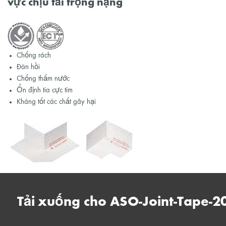
vực chịu tải trọng nặng
Chống rách
Đàn hồi
Chống thấm nước
Ổn định tia cực tím
Kháng tốt các chất gây hại
Tải xuống cho ASO-Joint-Tape-2