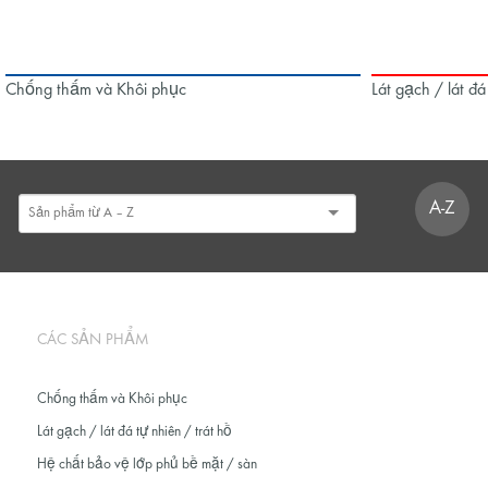
Chống thấm và Khôi phục
Lát gạch / lát đá
A-Z
CÁC SẢN PHẨM
Chống thấm và Khôi phục
Lát gạch / lát đá tự nhiên / trát hồ
Hệ chất bảo vệ lớp phủ bề mặt / sàn