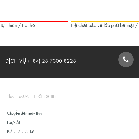
 tự nhiên / trát hồ
Hệ chất bảo vệ lớp phủ bề mặt /
DỊCH VỤ (+84) 28 7300 8228
BIỂU MẪU LIÊN HỆ
TÌM – MUA – THÔNG TIN
Chuyển đến máy tính
Lượt tải
Biểu mẫu liên hệ