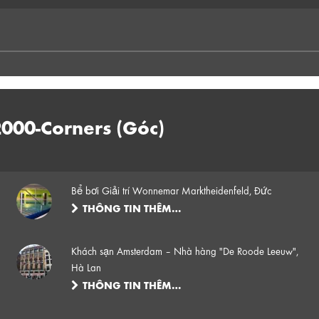
000-Corners (Góc)
Bể bơi Giải trí Wonnemar Marktheidenfeld, Đức
THÔNG TIN THÊM…
Khách sạn Amsterdam – Nhà hàng "De Roode Leeuw",
Hà Lan
THÔNG TIN THÊM…