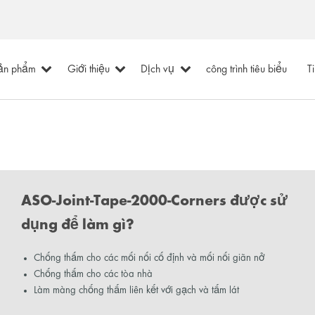
ản phẩm
Giới thiệu
Dịch vụ
công trình tiêu biểu
T
ASO-Joint-Tape-2000-Corners được sử
dụng để làm gì?
Chống thấm cho các mối nối cố định và mối nối giãn nở
Chống thấm cho các tòa nhà
Làm màng chống thấm liên kết với gạch và tấm lát