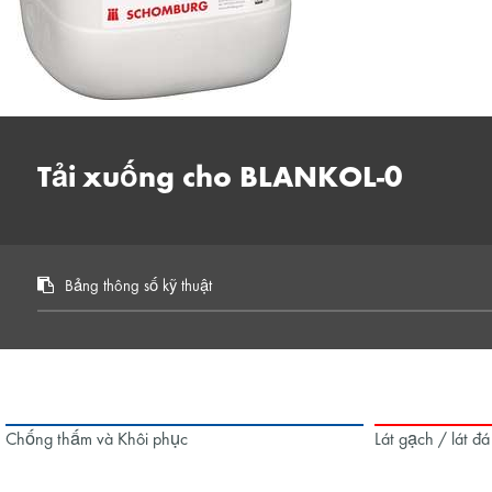
Tải xuống cho BLANKOL-0
Bảng thông số kỹ thuật
Chống thấm và Khôi phục
Lát gạch / lát đá