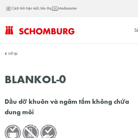
Cách tính hạn mức tiêu thụ
Mediacenter
S
SCHOMBURG
trở lại
Việt
BLANKOL-0
Nam
Dầu dỡ khuôn và ngâm tẩm không chứa
dung môi