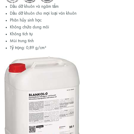
Dầu dỡ khuôn và ngâm tẩm
Dầu dỡ khuôn cho mọi loại ván khuôn
Phân hủy sinh học
Không chứa dung môi
Không tích tụ
Mùi trung tính
Tỷ trọng: 0,89 g/cm³