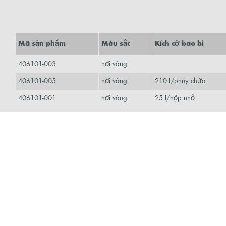
Mã sản phẩm
Màu sắc
Kích cỡ bao bì
406101-003
hơi vàng
406101-005
hơi vàng
210 l/phuy chứa
406101-001
hơi vàng
25 l/hộp nhỏ