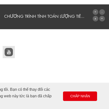
CHƯƠNG TRÌNH TÍNH TOÁN LƯỢNG TIÊU THỤ
CHUYỂN ĐẾN MÁY TÍNH
 tôi. Bạn có thể thay đổi các
ang web này tức là bạn đã chấp
CHẤP NHẬN
Thiết kế và thực hiện +| LOUIS INTERNET