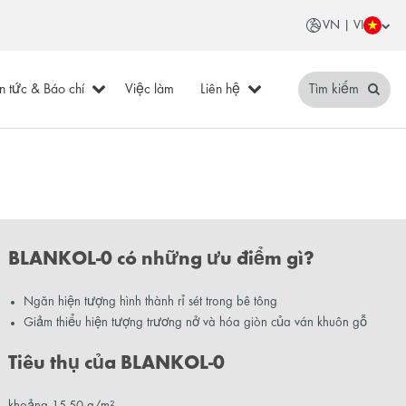
VN | VI
in tức & Báo chí
Việc làm
Liên hệ
Tìm kiếm
BLANKOL-0 có những ưu điểm gì?
Ngăn hiện tượng hình thành rỉ sét trong bê tông
Giảm thiểu hiện tượng trương nở và hóa giòn của ván khuôn gỗ
Tiêu thụ của BLANKOL-0
khoảng 15-50 g/m²