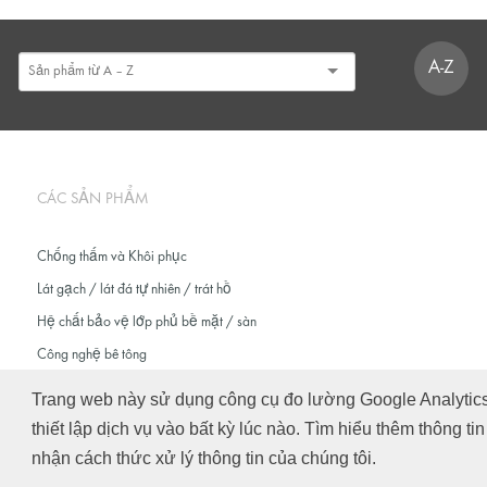
A-Z
CÁC SẢN PHẨM
Chống thấm và Khôi phục
Lát gạch / lát đá tự nhiên / trát hồ
Hệ chất bảo vệ lớp phủ bề mặt / sàn
Công nghệ bê tông
Trang web này sử dụng công cụ đo lường Google Analytics đ
thiết lập dịch vụ vào bất kỳ lúc nào. Tìm hiểu thêm thông ti
© Schomburg.
Tra cứu
|
Bảo mật thông tin cho người dùng truy cập vào trang web
nhận cách thức xử lý thông tin của chúng tôi.