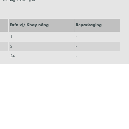
Đơn vị/ Khay nâng
Repackaging
1
-
2
-
24
-