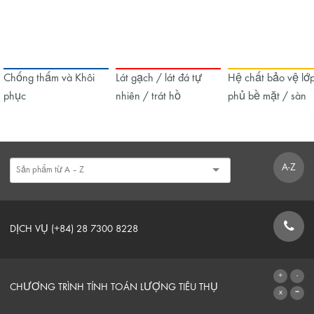
Chống thấm và Khôi
Lát gạch / lát đá tự
Hệ chất bảo vệ lớ
phục
nhiên / trát hồ
phủ bề mặt / sàn
A-Z
DỊCH VỤ (+84) 28 7300 8228
BIỂU MẪU LIÊN HỆ
CHƯƠNG TRÌNH TÍNH TOÁN LƯỢNG TIÊU THỤ