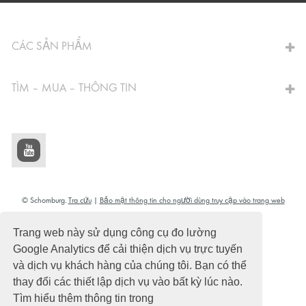
CHUYỂN ĐẾN MÁY TÍNH
CÁC SẢN PHẨM
TÌM – MUA – THÔNG TIN
© Schomburg.
Tra cứu
|
Bảo mật thông tin cho người dùng truy cập vào trang web
Thiết kế và thực hiện +| LOUIS INTERNET
Trang web này sử dụng công cụ đo lường
Google Analytics để cải thiện dịch vụ trực tuyến
và dịch vụ khách hàng của chúng tôi. Bạn có thể
thay đổi các thiết lập dịch vụ vào bất kỳ lúc nào.
Tìm hiểu thêm thông tin trong