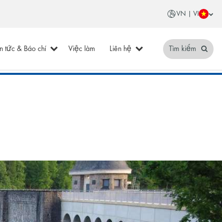
VN | VI
in tức & Báo chí
Việc làm
Liên hệ
Tìm kiếm