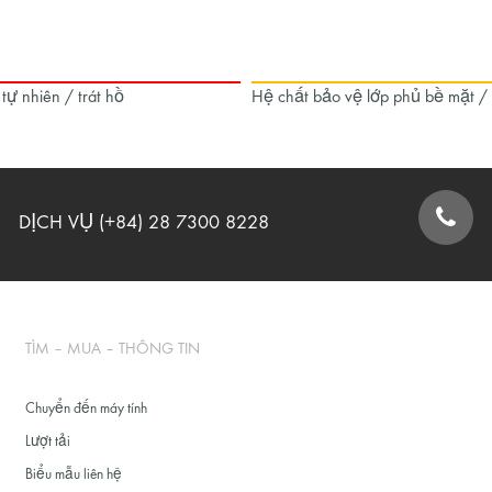
 tự nhiên / trát hồ
Hệ chất bảo vệ lớp phủ bề mặt /
DỊCH VỤ (+84) 28 7300 8228
BIỂU MẪU LIÊN HỆ
TÌM – MUA – THÔNG TIN
Chuyển đến máy tính
Lượt tải
Biểu mẫu liên hệ