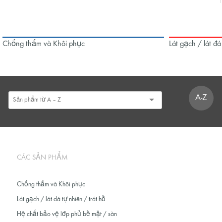
Chống thấm và Khôi phục
Lát gạch / lát đá
A-Z
CÁC SẢN PHẨM
Chống thấm và Khôi phục
Lát gạch / lát đá tự nhiên / trát hồ
Hệ chất bảo vệ lớp phủ bề mặt / sàn