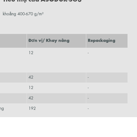
khoảng 400-670 g/m²
Đơn vị/ Khay nâng
Repackaging
12
-
42
-
12
-
42
-
ùng
192
-