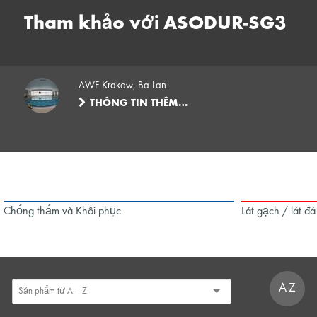
Tham khảo với ASODUR-SG3
AWF Krakow, Ba Lan
THÔNG TIN THÊM…
Chống thấm và Khôi phục
Lát gạch / lát đá
A-Z