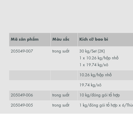
Mã sản phẩm
Màu sắc
Kích cỡ bao bì
205049-007
trong suốt
30 kg/Set (2K)
1 x 10.26 kg/hộp nhỏ
1 x 19.74 kg/xô
10.26 kg/hộp nhỏ
19.74 kg/xô
205049-006
trong suốt
10 kg/đóng gói tổ hợp
205049-005
trong suốt
1 kg/đóng gói tổ hợp x 6/Th