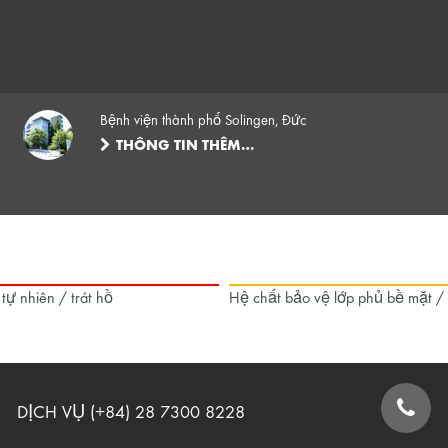
Bệnh viện thành phố Solingen, Đức
THÔNG TIN THÊM…
 tự nhiên / trát hồ
Hệ chất bảo vệ lớp phủ bề mặt /
DỊCH VỤ (+84) 28 7300 8228