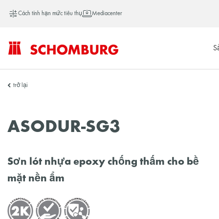
Cách tính hạn mức tiêu thụ
Mediacenter
S
SCHOMBURG
trở lại
Việt
ASODUR-SG3
Nam
Sơn lót nhựa epoxy chống thấm cho bề
mặt nền ẩm