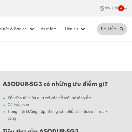
VN | VI
in tức & Báo chí
Việc làm
Liên hệ
Tìm kiếm
ASODUR-SG3 có những ưu điểm gì?
Kết dính rất hiệu quả với các bề mặt bê tông ẩm
Có thể phun
Trong mọi trường hợp, không cần phủ cát thạch anh sau khi thi
công
Tiêu thụ của ASODUR-SG3