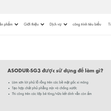
ản phẩm
Giới thiệu
Dịch vụ
công trình tiêu biểu
T
ASODUR-SG3 được sử dụng để làm gì?
Làm sơn lót phủ lỗ rỗng trên các bề mặt gốc xi măng
Tạo hợp chất phủ phẳng mịn và chống xước
Thi công trên các lớp bê tông/vữa kết dính vẫn còn ẩm