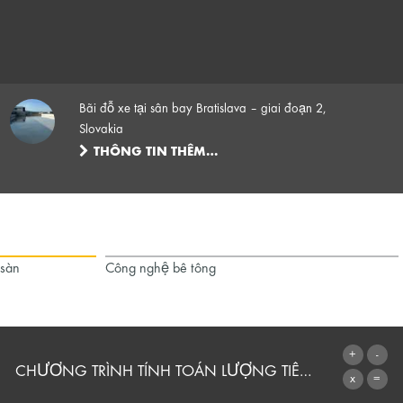
Bãi đỗ xe tại sân bay Bratislava – giai đoạn 2,
Slovakia
THÔNG TIN THÊM…
 sàn
Công nghệ bê tông
CHƯƠNG TRÌNH TÍNH TOÁN LƯỢNG TIÊU THỤ