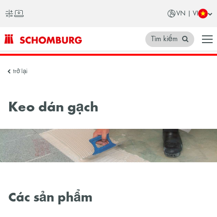
VN | VI
Tìm kiếm
SCHOMBURG
trở lại
Việt
Nam
Keo dán gạch
Các sản phẩm