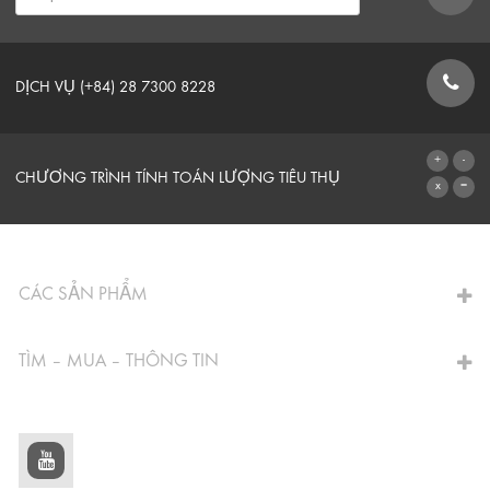
DỊCH VỤ (+84) 28 7300 8228
BIỂU MẪU LIÊN HỆ
CHƯƠNG TRÌNH TÍNH TOÁN LƯỢNG TIÊU THỤ
CHUYỂN ĐẾN MÁY TÍNH
CÁC SẢN PHẨM
TÌM – MUA – THÔNG TIN