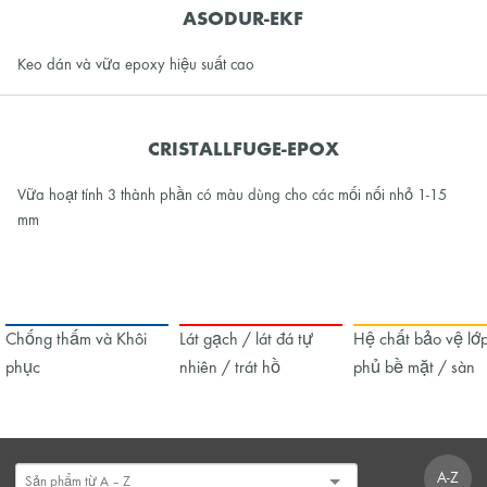
ASODUR-EKF
Keo dán và vữa epoxy hiệu suất cao
CRISTALLFUGE-EPOX
Vữa hoạt tính 3 thành phần có màu dùng cho các mối nối nhỏ 1-15
mm
Chống thấm và Khôi
Lát gạch / lát đá tự
Hệ chất bảo vệ lớ
phục
nhiên / trát hồ
phủ bề mặt / sàn
A-Z