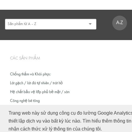
A-Z
CÁC SẢN PHẨM
Chống thấm và Khôi phục
Lát gạch / lát đá tự nhiên / trát hồ
Hệ chất bảo vệ lớp phủ bề mặt / sàn
Công nghệ bê tông
Trang web này sử dụng công cụ đo lường Google Analytics đ
thiết lập dịch vụ vào bất kỳ lúc nào. Tìm hiểu thêm thông ti
© Schomburg.
Tra cứu
|
Bảo mật thông tin cho người dùng truy cập vào trang web
nhận cách thức xử lý thông tin của chúng tôi.