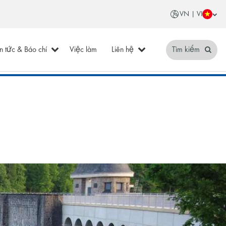
VN | VI
in tức & Báo chí
Việc làm
Liên hệ
Tìm kiếm