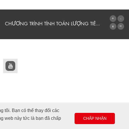
CHƯƠNG TRÌNH TÍNH TOÁN LƯỢNG TIÊU THỤ
CHUYỂN ĐẾN MÁY TÍNH
 tôi. Bạn có thể thay đổi các
ang web này tức là bạn đã chấp
CHẤP NHẬN
Thiết kế và thực hiện +| LOUIS INTERNET