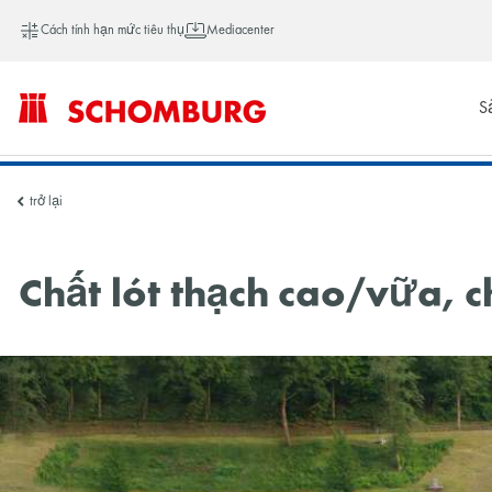
Cách tính hạn mức tiêu thụ
Mediacenter
S
SCHOMBURG
trở lại
Việt
Chất lót thạch cao/vữa, c
Nam