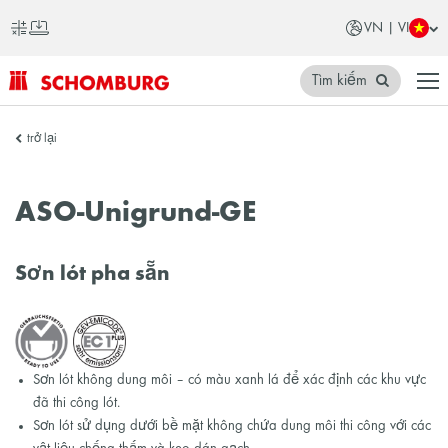
VN | VI
Tìm kiếm
SCHOMBURG
trở lại
Việt
Nam
ASO-Unigrund-GE
Sơn lót pha sẵn
Sơn lót không dung môi – có màu xanh lá để xác định các khu vực
đã thi công lót.
Sơn lót sử dụng dưới bề mặt không chứa dung môi thi công với các