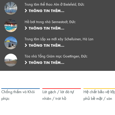
Trung tâm thể thao Alm ở Bielefeld, Đức
THÔNG TIN THÊM…
Hồ bơi trong nhà Sennestadt, Đức
THÔNG TIN THÊM…
Trung tâm Lốp xe mới xây Schelluinen, Hà Lan
THÔNG TIN THÊM…
Tòa nhà Tổng Giám mục Goettingen, Đức
THÔNG TIN THÊM…
Chống thấm và Khôi
Lát gạch / lát đá tự
Hệ chất bảo vệ lớ
phục
nhiên / trát hồ
phủ bề mặt / sàn