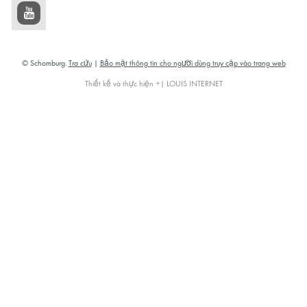
© Schomburg.
Tra cứu
|
Bảo mật thông tin cho người dùng truy cập vào trang web
Thiết kế và thực hiện +| LOUIS INTERNET