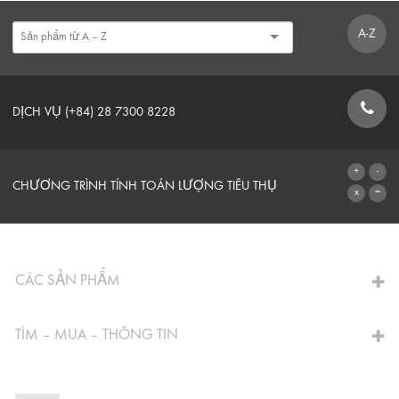
A-Z
DỊCH VỤ (+84) 28 7300 8228
BIỂU MẪU LIÊN HỆ
CHƯƠNG TRÌNH TÍNH TOÁN LƯỢNG TIÊU THỤ
CHUYỂN ĐẾN MÁY TÍNH
CÁC SẢN PHẨM
TÌM – MUA – THÔNG TIN