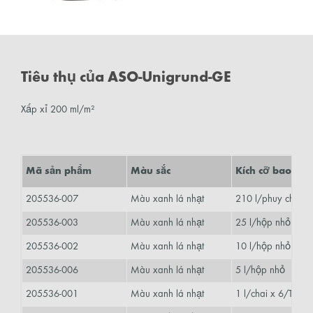
Tiêu thụ của ASO-Unigrund-GE
Xấp xỉ 200 ml/m²
Mã sản phẩm
Màu sắc
Kích cỡ bao bì
205536-007
Màu xanh lá nhạt
210 l/phuy chứa
205536-003
Màu xanh lá nhạt
25 l/hộp nhỏ
205536-002
Màu xanh lá nhạt
10 l/hộp nhỏ
205536-006
Màu xanh lá nhạt
5 l/hộp nhỏ
205536-001
Màu xanh lá nhạt
1 l/chai x 6/Thùng