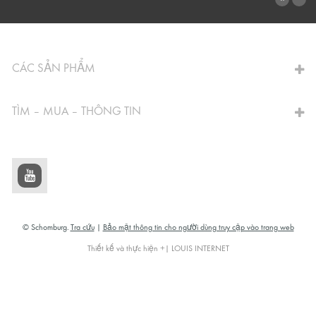
CHUYỂN ĐẾN MÁY TÍNH
CÁC SẢN PHẨM
TÌM – MUA – THÔNG TIN
© Schomburg.
Tra cứu
|
Bảo mật thông tin cho người dùng truy cập vào trang web
Thiết kế và thực hiện +| LOUIS INTERNET