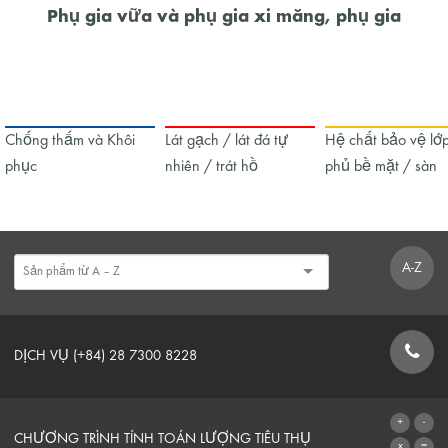
Phụ gia vữa và phụ gia xi măng, phụ gia
Chống thấm và Khôi
Lát gạch / lát đá tự
Hệ chất bảo vệ lớ
phục
nhiên / trát hồ
phủ bề mặt / sàn
A-Z
DỊCH VỤ (+84) 28 7300 8228
BIỂU MẪU LIÊN HỆ
CHƯƠNG TRÌNH TÍNH TOÁN LƯỢNG TIÊU THỤ