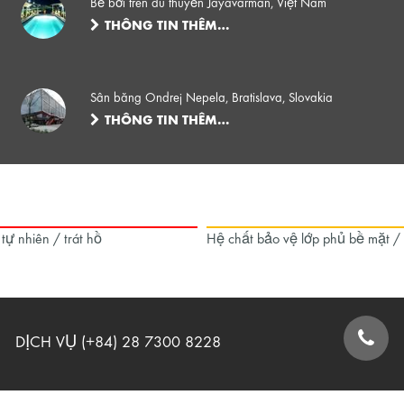
Bể bơi trên du thuyền Jayavarman, Việt Nam
THÔNG TIN THÊM…
Sân băng Ondrej Nepela, Bratislava, Slovakia
THÔNG TIN THÊM…
 tự nhiên / trát hồ
Hệ chất bảo vệ lớp phủ bề mặt /
DỊCH VỤ (+84) 28 7300 8228