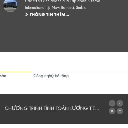
Các cơ sở kinh doanh của Tập đoàn Bizerba
International tại Novi Banovci, Serbia
THÔNG TIN THÊM…
 sàn
Công nghệ bê tông
CHƯƠNG TRÌNH TÍNH TOÁN LƯỢNG TIÊU THỤ