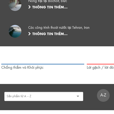
Nông trại tại Bocholt, Đức
THÔNG TIN THÊM…
Các công trình thoát nước tại Tehran, Iran
THÔNG TIN THÊM…
Chống thấm và Khôi phục
Lát gạch / lát đá
A-Z