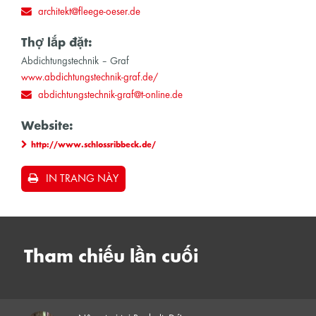
architekt@fleege-oeser.de
Thợ lắp đặt:
Abdichtungstechnik – Graf
www.abdichtungstechnik-graf.de/
abdichtungstechnik-graf@t-online.de
Website:
http://www.schlossribbeck.de/
IN TRANG NÀY
Tham chiếu lần cuối