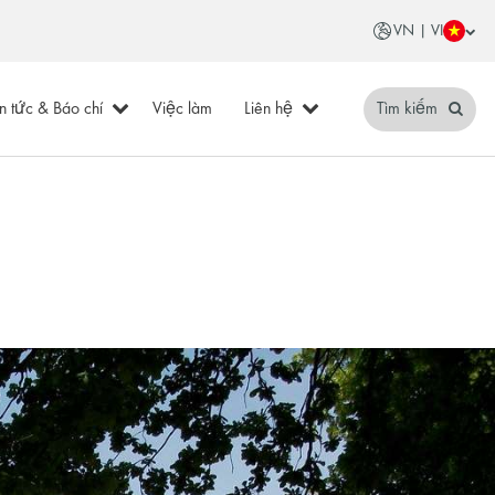
VN | VI
in tức & Báo chí
Việc làm
Liên hệ
Tìm kiếm