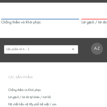
Chống thấm và Khôi phục
Lát gạch / lát đá
A-Z
CÁC SẢN PHẨM
Chống thấm và Khôi phục
Lát gạch / lát đá tự nhiên / trát hồ
Hệ chất bảo vệ lớp phủ bề mặt / sàn