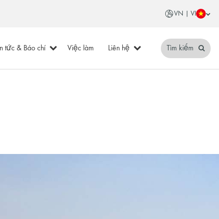
VN | VI
in tức & Báo chí
Việc làm
Liên hệ
Tìm kiếm