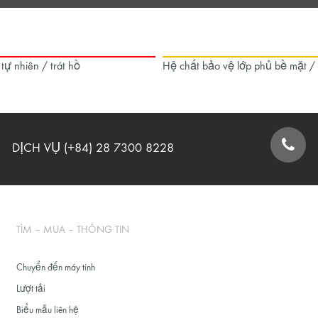
 tự nhiên / trát hồ
Hệ chất bảo vệ lớp phủ bề mặt /
DỊCH VỤ (+84) 28 7300 8228
BIỂU MẪU LIÊN HỆ
TÌM – MUA – THÔNG TIN
Chuyển đến máy tính
Lượt tải
Biểu mẫu liên hệ