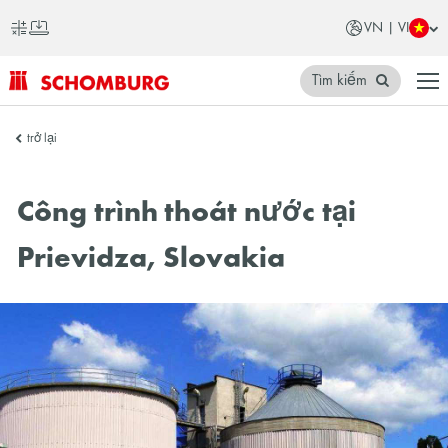
VN | VI
Tìm kiếm
SCHOMBURG
trở lại
Việt
Nam
Công trình thoát nước tại
Prievidza, Slovakia