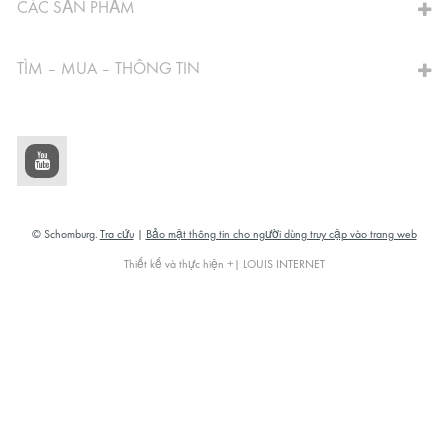
CÁC SẢN PHẨM
TÌM – MUA – THÔNG TIN
© Schomburg.
Tra cứu
|
Bảo mật thông tin cho người dùng truy cập vào trang web
Thiết kế và thực hiện +| LOUIS INTERNET