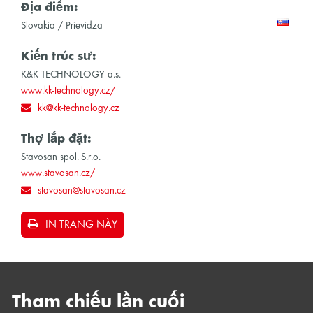
Địa điểm:
Slovakia / Prievidza
Kiến trúc sư:
K&K TECHNOLOGY a.s.
www.kk-technology.cz/
kk@kk-technology.cz
Thợ lắp đặt:
Stavosan spol. S.r.o.
www.stavosan.cz/
stavosan@stavosan.cz
IN TRANG NÀY
Tham chiếu lần cuối