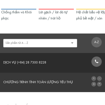
Chống thấm và Khôi
Lát gạch / lát đá tự
Hệ chất bảo vệ lớ
phục
nhiên / trát hồ
phủ bề mặt / sàn
A-Z
DỊCH VỤ (+84) 28 7300 8228
BIỂU MẪU LIÊN HỆ
CHƯƠNG TRÌNH TÍNH TOÁN LƯỢNG TIÊU THỤ
CHUYỂN ĐẾN MÁY TÍNH