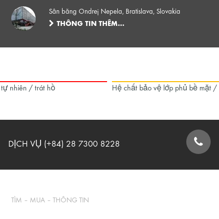
Sân băng Ondrej Nepela, Bratislava, Slovakia
THÔNG TIN THÊM…
 tự nhiên / trát hồ
Hệ chất bảo vệ lớp phủ bề mặt /
DỊCH VỤ (+84) 28 7300 8228
BIỂU MẪU LIÊN HỆ
TÌM – MUA – THÔNG TIN