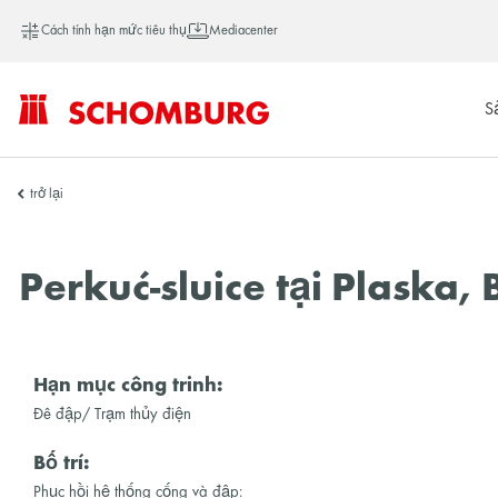
Cách tính hạn mức tiêu thụ
Mediacenter
S
SCHOMBURG
trở lại
Việt
Perkuć-sluice tại Plaska,
Nam
Hạn mục công trinh:
Đê đập/ Trạm thủy điện
Bố trí:
Phục hồi hệ thống cống và đập: