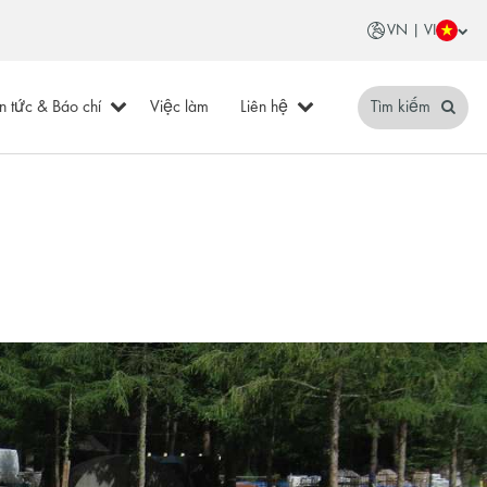
VN | VI
in tức & Báo chí
Việc làm
Liên hệ
Tìm kiếm