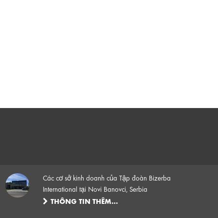
Các cơ sở kinh doanh của Tập đoàn Bizerba
International tại Novi Banovci, Serbia
THÔNG TIN THÊM…