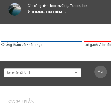
Các công trình thoát nước tại Tehran, Iran
THÔNG TIN THÊM…
Chống thấm và Khôi phục
Lát gạch / lát đá
A-Z
CÁC SẢN PHẨM