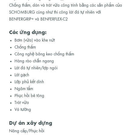
Chống thấm, dán và trát vữa công trình bằng các sản phẩm của
SCHOMBURG cũng như thi công lát đá tự nhiên với
BENFERGRIP+ và BENFERFLEX-C2
Các ứng dụng:
Bơm (vữa) vào khe nứt
Chống thấm
Công nghệ băng keo chống thấm
Hàng rào chắn ngang
Lát đá tự nhiên/lợp ngói
Lát gạch
Lớp phủ kết dính
Ngâm tẩm
Phục hồi bê tông
Trát vữa
Vá tường
Dự án xây dựng
Nâng cấp/Phục hồi