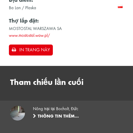
Địa điểm:
Ba Lan / Plaska
Thợ lắp đặt:
MOSTOSTAL WARSZAWA SA
www.mostostal.waw.pl/
IN TRANG NÀY
Tham chiếu lần cuối
Nông trại tại Bocholt, Đức
THÔNG TIN THÊM…