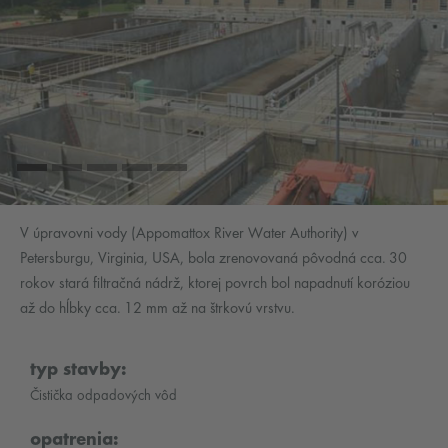
V úpravovni vody (Appomattox River Water Authority) v
Petersburgu, Virginia, USA, bola zrenovovaná pôvodná cca. 30
rokov stará filtračná nádrž, ktorej povrch bol napadnutí koróziou
až do hĺbky cca. 12 mm až na štrkovú vrstvu.
typ stavby:
Čistička odpadových vôd
opatrenia: