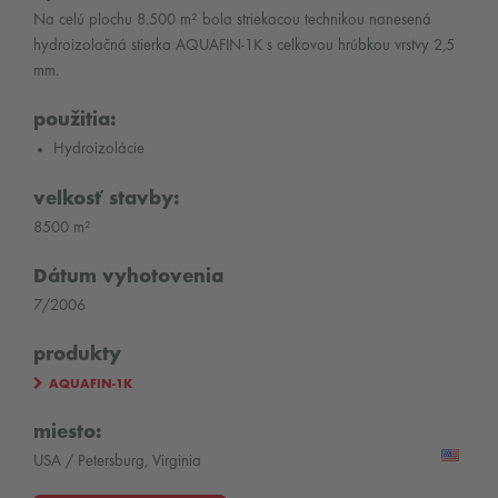
Na celú plochu 8.500 m² bola striekacou technikou nanesená
hydroizolačná stierka AQUAFIN-1K s celkovou hrúbkou vrstvy 2,5
mm.
použitia:
Hydroizolácie
velkosť stavby:
8500 m²
Dátum vyhotovenia
7/2006
produkty
AQUAFIN-1K
miesto:
USA / Petersburg, Virginia