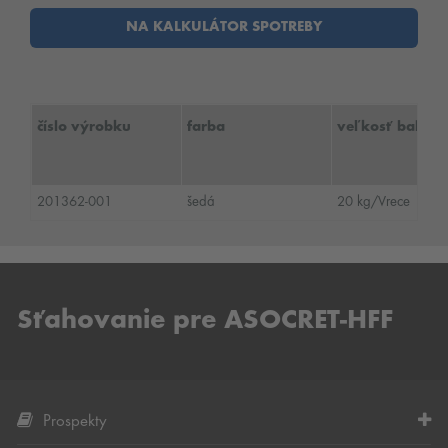
NA KALKULÁTOR SPOTREBY
číslo výrobku
farba
veľkosť baleni
201362-001
šedá
20 kg/Vrece
Sťahovanie pre ASOCRET-HFF
Prospekty