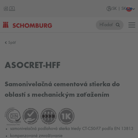
SK | SK
Hľadať
SCHOMBURG
Späť
Slovensko
ASOCRET-HFF
Samonivelačná cementová stierka do
oblastí s mechanickým zaťažením
samonivelačná podlahová stierka triedy CT-C50-F7 podľa EN 13813
kompenzované zmrašťovanie