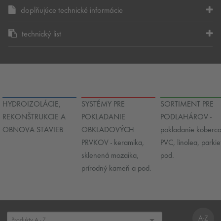
doplňujúce technické informácie
technický list
HYDROIZOLÁCIE,
SYSTÉMY PRE
SORTIMENT PRE
REKONŠTRUKCIE A
POKLADANIE
PODLAHÁROV -
OBNOVA STAVIEB
OBKLADOVÝCH
pokladanie koberco
PRVKOV - keramika,
PVC, linolea, parkie
sklenená mozaika,
pod.
prírodný kameň a pod.
A-Z