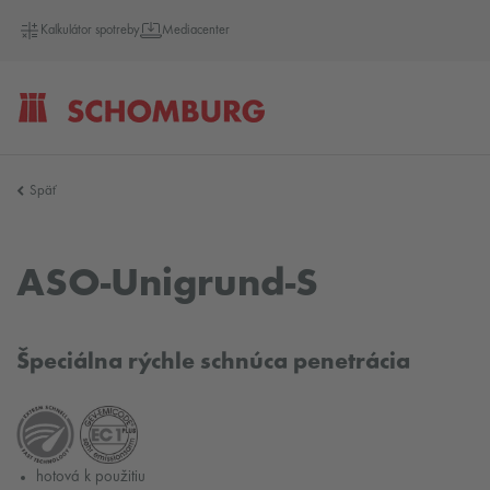
Kalkulátor spotreby
Mediacenter
SCHOMBURG
Späť
Slovensko
ASO-Unigrund-S
Špeciálna rýchle schnúca penetrácia
hotová k použitiu