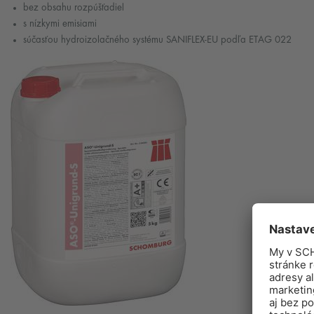
bez obsahu rozpúšťadiel
s nízkymi emisiami
súčasťou hydroizolačného systému SANIFLEX-EU podľa ETAG 022