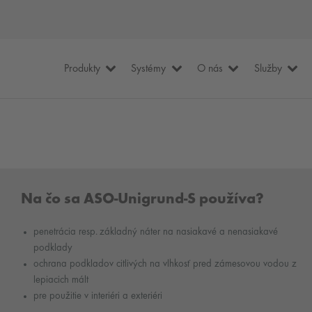
Produkty
Systémy
O nás
Služby
Na čo sa ASO-Unigrund-S používa?
penetrácia resp. základný náter na nasiakavé a nenasiakavé
podklady
ochrana podkladov citlivých na vlhkosť pred zámesovou vodou z
lepiacich mált
pre použitie v interiéri a exteriéri