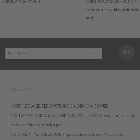
OBNOVA STAVIEB
OBKLADOVÝCH PRVKOV - 
sklenená mozaika, prírodn
pod.
A-Z
PRODUKTY
HYDROIZOLÁCIE, REKONŠTRUKCIE A OBNOVA STAVIEB
SYSTÉMY PRE POKLADANIE OBKLADOVÝCH PRVKOV - keramika, sklenená
mozaika, prírodný kameň a pod.
SORTIMENT PRE PODLAHÁROV - pokladanie kobercov, PVC, linolea,