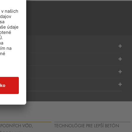
PODNÝCH VȎD,
TECHNOLÓGIE PRE LEPŠÍ BETÓN