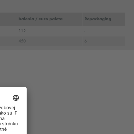
balenia / euro paleta
Repackaging
112
-
450
6