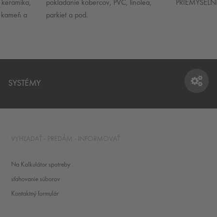
keramika,
pokladanie kobercov, PVC, linolea,
PRIEMYSELN
ý kameň a
parkiet a pod.
SYSTÉMY
SYSTÉMY
VYHĽADAŤ - PREDÁM - INFORMOVAŤ
Na Kalkulátor spotreby
sťahovanie súborov
Kontaktný formulár