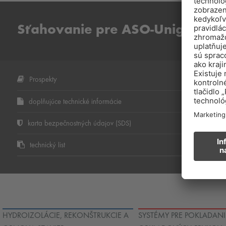
Sťahovanie pre ASO-Unigrund-
Prospekty
doplňujúce technické informácie
karta bezpečnostných údajov (SDS)
technický list
HYDROIZOLÁCIE, REKONŠTRUKCIE A
SYSTÉMY PRE POKLADANI