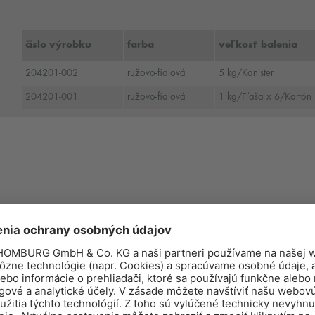
číslo výrobku
farba
veľkosť balenia
204201-002
ružovo-fialová
5 kg/Kanister
204201-001
ružovo-fialová
1 kg/Fľaša x 6/Kartón