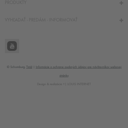
PRODUKTY
VYHĽADAŤ - PREDÁM - INFORMOVAŤ
© Schomburg.
Tiráž
|
Informácie o ochrane osobných údajov pre návštevníkov webovej
stránky
Design & realizácia +| LOUIS INTERNET