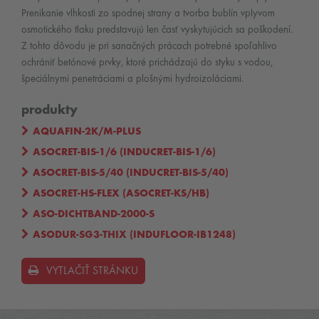
Prenikanie vlhkosti zo spodnej strany a tvorba bublín vplyvom
osmotického tlaku predstavujú len časť vyskytujúcich sa poškodení.
Z tohto dôvodu je pri sanačných prácach potrebné spoľahlivo
ochrániť betónové prvky, ktoré prichádzajú do styku s vodou,
špeciálnymi penetráciami a plošnými hydroizoláciami.
produkty
AQUAFIN-2K/M-PLUS
ASOCRET-BIS-1/6 (INDUCRET-BIS-1/6)
ASOCRET-BIS-5/40 (INDUCRET-BIS-5/40)
ASOCRET-HS-FLEX (ASOCRET-KS/HB)
ASO-DICHTBAND-2000-S
ASODUR-SG3-THIX (INDUFLOOR-IB1248)
VYTLAČIŤ STRÁNKU