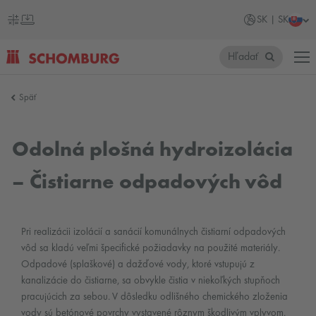
SK | SK
Hľadať
SCHOMBURG
Späť
Slovensko
Odolná plošná hydroizolácia
– Čistiarne odpadových vôd
Pri realizácii izolácií a sanácií komunálnych čistiarní odpadových
vôd sa kladú veľmi špecifické požiadavky na použité materiály.
Odpadové (splaškové) a dažďové vody, ktoré vstupujú z
kanalizácie do čistiarne, sa obvykle čistia v niekoľkých stupňoch
pracujúcich za sebou. V dôsledku odlišného chemického zloženia
vody sú betónové povrchy vystavené rôznym škodlivým vplyvom.