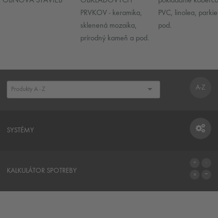
OBNOVA STAVIEB
OBKLADOVÝCH
pokladanie koberco
PRVKOV - keramika,
PVC, linolea, parkie
sklenená mozaika,
pod.
prírodný kameň a pod.
A-Z
SYSTÉMY
SYSTÉMY
KALKULÁTOR SPOTREBY
NA KALKULÁTOR SPOTREBY