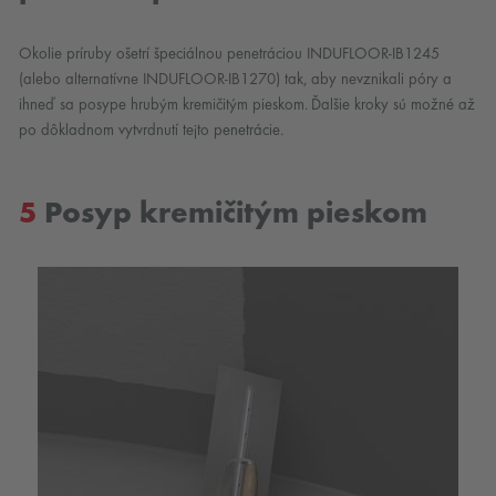
Okolie príruby ošetrí špeciálnou penetráciou INDUFLOOR-IB1245
(alebo alternatívne INDUFLOOR-IB1270) tak, aby nevznikali póry a
ihneď sa posype hrubým kremičitým pieskom. Ďalšie kroky sú možné až
po dôkladnom vytvrdnutí tejto penetrácie.
5
Posyp kremičitým pieskom