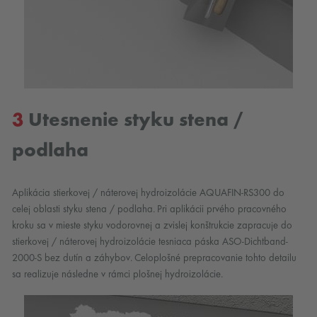
3
Utesnenie styku stena /
podlaha
Aplikácia stierkovej / náterovej hydroizolácie AQUAFIN-RS300 do
celej oblasti styku stena / podlaha. Pri aplikácii prvého pracovného
kroku sa v mieste styku vodorovnej a zvislej konštrukcie zapracuje do
stierkovej / náterovej hydroizolácie tesniaca páska ASO-Dichtband-
2000-S bez dutín a záhybov. Celoplošné prepracovanie tohto detailu
sa realizuje následne v rámci plošnej hydroizolácie.