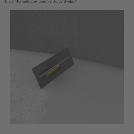
BIS-5/40 metódou „čerstvé do čerstvého“.