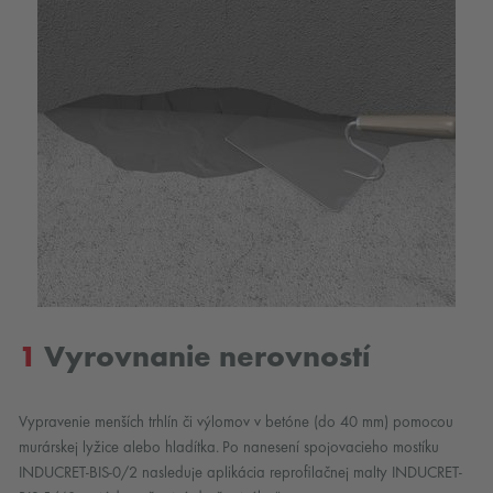
1
Vyrovnanie nerovností
Vypravenie menších trhlín či výlomov v betóne (do 40 mm) pomocou
murárskej lyžice alebo hladítka. Po nanesení spojovacieho mostíku
INDUCRET-BIS-0/2 nasleduje aplikácia reprofilačnej malty INDUCRET-