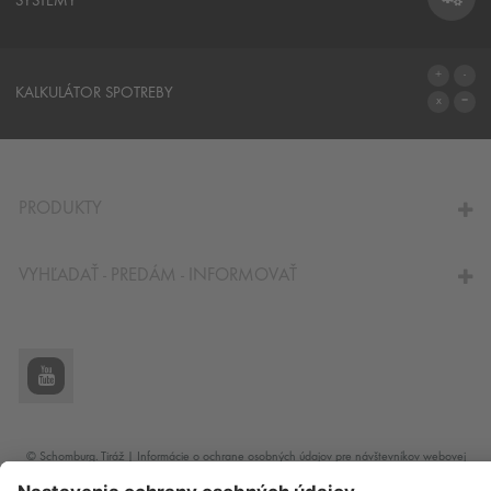
SYSTÉMY
SYSTÉMY
KALKULÁTOR SPOTREBY
NA KALKULÁTOR SPOTREBY
PRODUKTY
VYHĽADAŤ - PREDÁM - INFORMOVAŤ
© Schomburg.
Tiráž
|
Informácie o ochrane osobných údajov pre návštevníkov webovej
stránky