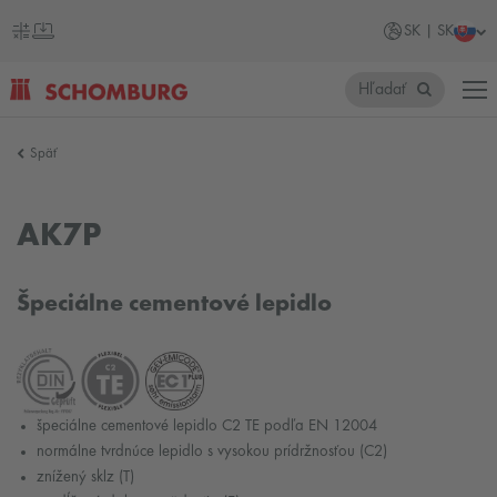
SK | SK
Hľadať
SCHOMBURG
Späť
Slovensko
AK7P
Špeciálne cementové lepidlo
špeciálne cementové lepidlo C2 TE podľa EN 12004
normálne tvrdnúce lepidlo s vysokou prídržnosťou (C2)
znížený sklz (T)