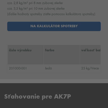
cca. 2,8 kg/m² pri 8 mm zubovej stierke
cca. 3,5 kg/m² pri 10 mm zubovej stierke
(ďalšie hodnoty spotreby zistíte pomocou kalkulátora spotreby)
NA KALKULÁTOR SPOTREBY
číslo výrobku
farba
veľkosť baleni
201000-001
šedá
25 kg/Vrece
Sťahovanie pre AK7P