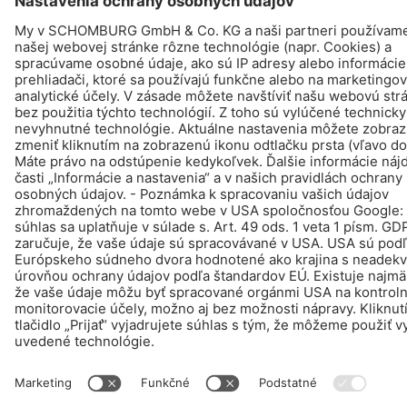
Design & realizácia +| LOUIS INTERNET