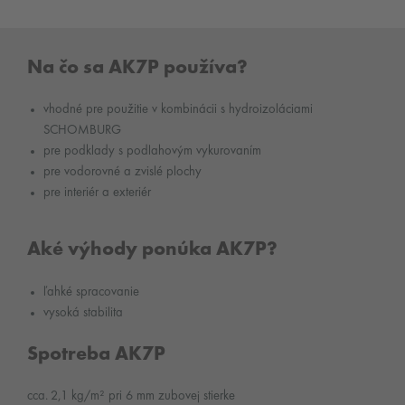
Na čo sa AK7P používa?
vhodné pre použitie v kombinácii s hydroizoláciami
SCHOMBURG
pre podklady s podlahovým vykurovaním
pre vodorovné a zvislé plochy
pre interiér a exteriér
Aké výhody ponúka AK7P?
ľahké spracovanie
vysoká stabilita
Spotreba AK7P
cca. 2,1 kg/m² pri 6 mm zubovej stierke