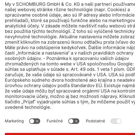
Design & realizácia +| LOUIS INTERNET