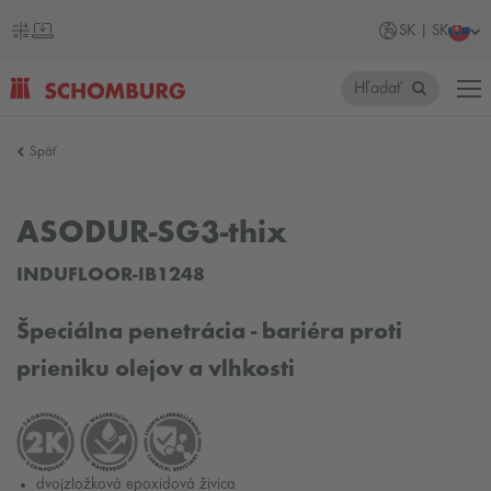
SK | SK
Hľadať
SCHOMBURG
Späť
Slovensko
ASODUR-SG3-thix
INDUFLOOR-IB1248
Špeciálna penetrácia - bariéra proti
prieniku olejov a vlhkosti
dvojzložková epoxidová živica