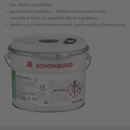
bez obsahu rozpúšťadiel
parobrzdiaca penetrácia – efektívna ochrana proti vzniku
osmotických bublín pri pôsobení vlhkosti z podkladu
vhodná aj pre olejom kontaminované (avšak najskôr očistené) plochy