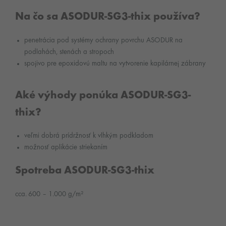
Na čo sa ASODUR-SG3-thix používa?
penetrácia pod systémy ochrany povrchu ASODUR na
podlahách, stenách a stropoch
spojivo pre epoxidovú maltu na vytvorenie kapilárnej zábrany
Aké výhody ponúka ASODUR-SG3-
thix?
veľmi dobrá prídržnosť k vlhkým podkladom
možnosť aplikácie striekaním
Spotreba ASODUR-SG3-thix
cca. 600 – 1.000 g/m²