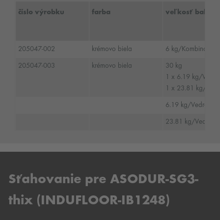
číslo výrobku
farba
veľkosť baleni
205047-002
krémovo biela
6 kg/Kombinované
205047-003
krémovo biela
30 kg
1 x 6.19 kg/Ved
1 x 23.81 kg/Ve
6.19 kg/Vedro/ n
23.81 kg/Vedro/
Sťahovanie pre ASODUR-SG3-
thix (INDUFLOOR-IB1248)