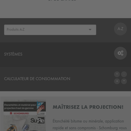
A-Z
SYSTÈMES
SYSTÈMES
CALCULATEUR DE CONSOMMATION
AU CALCULATEUR
MAÎTRISEZ LA PROJECTION!
Étanchéité bitume ou minérale, application
rapide et sans compromis - Schomburg vous