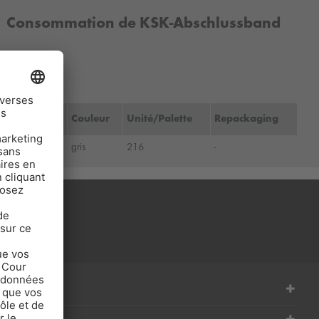
Consommation de KSK-Abschlussband
env. 1 m /m
Couleur
Unité/Palette
Repackaging
), rouleau
gris
216
-