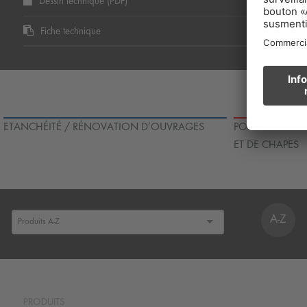
Dessin technique (PDF)
Fiche technique
ETANCHÉITÉ / RÉNOVATION D’OUVRAGES
POSE DE CARRE
ET DE CHAPES
A-Z
PRODUITS