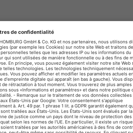
Numéro d'article
Largeur
Longueur
Emballage
205980-001
10 cm
15 m
15 x 0,10 m (Lxl
chlussband