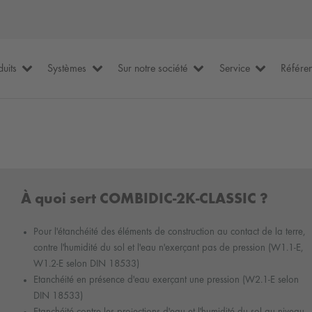
duits
Systèmes
Sur notre société
Service
Référe
À quoi sert COMBIDIC-2K-CLASSIC ?
Pour l'étanchéité des éléments de construction au contact de la terre,
contre l'humidité du sol et l'eau n'exerçant pas de pression (W1.1-E,
W1.2-E selon DIN 18533)
Etanchéité en présence d'eau exerçant une pression (W2.1-E selon
DIN 18533)
Etanchéité contre les projections d'eau et l'humidité du sol au niveau