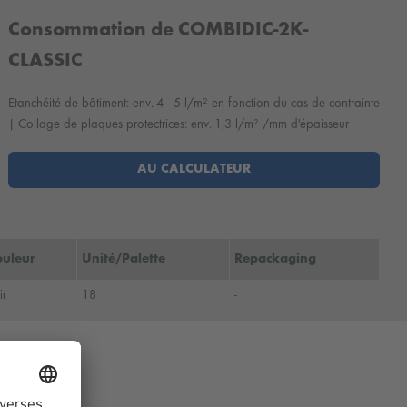
Consommation de COMBIDIC-2K-
CLASSIC
Etanchéité de bâtiment: env. 4 - 5 l/m² en fonction du cas de contrainte
| Collage de plaques protectrices: env. 1,3 l/m² /mm d'épaisseur
AU CALCULATEUR
ouleur
Unité/Palette
Repackaging
ir
18
-