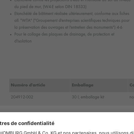
du pied de mur, (W4-E selon DIN 18533)
Etanchéité de bâtiment réalisée ultérieurement, conforme aux fiches
all. "WTA" ("Groupement d'entreprises scientifiques techniques pour
la préservation des ouvrages et l'entretien des monuments") 4-6
Pour le collage des plaques de drainage, de protection et
d'isolation
Numéro d'article
Emballage
C
204912-002
30 l, emballage kit
no