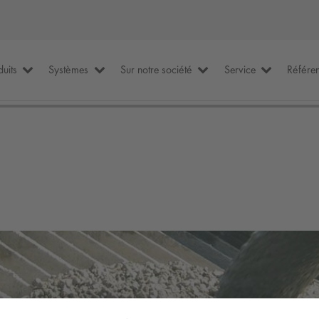
duits
Systèmes
Sur notre société
Service
Référe