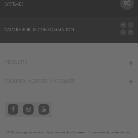
SYSTÈMES
SYSTÈMES
CALCULATEUR DE CONSOMMATION
AU CALCULATEUR
PRODUITS
TROUVER - ACHETER - INFORMER
© Schomburg.
Impression
|
La protection des données
|
Informations de protection des