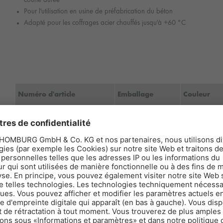
Pour l'utilisation en usine de préfabrication du béton
Adapté pour les coffrages acier chauffés jusqu'à +60 °C
Numéro d'article
Emballage
Couleur
406101-003
1000 L, IBC
jaune transpa
406101-005
210 l, fût
jaune transpa
406101-001
25 l, bidon
jaune transpa
406101-002
10 l, bidon
jaune transpa