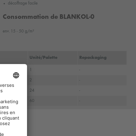
décoffrage facile
Consommation de BLANKOL-0
env. 15 - 50 g/m²
Unité/Palette
Repackaging
rent
1
-
rent
2
-
rent
24
-
rent
60
-