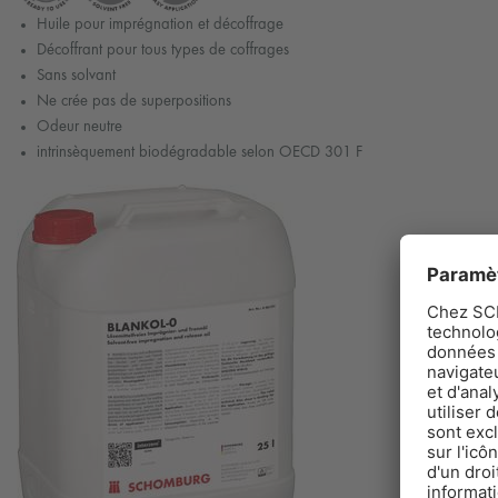
Huile pour imprégnation et décoffrage
Décoffrant pour tous types de coffrages
Sans solvant
Ne crée pas de superpositions
Odeur neutre
intrinsèquement biodégradable selon OECD 301 F