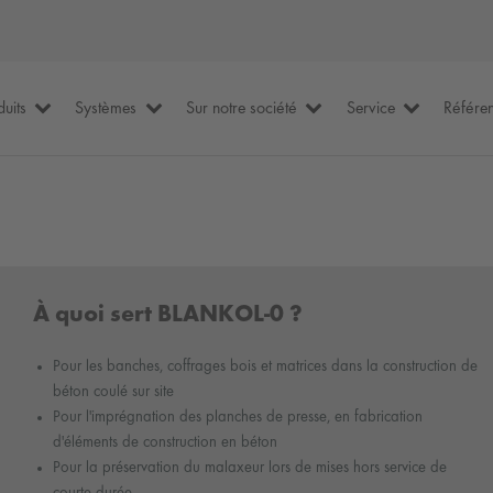
duits
Systèmes
Sur notre société
Service
Référe
À quoi sert BLANKOL-0 ?
Pour les banches, coffrages bois et matrices dans la construction de
béton coulé sur site
Pour l'imprégnation des planches de presse, en fabrication
d'éléments de construction en béton
Pour la préservation du malaxeur lors de mises hors service de
courte durée