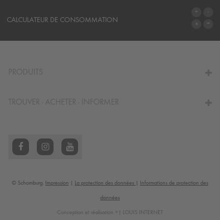
SYSTÈMES
CALCULATEUR DE CONSOMMATION
AU CALCULATEUR
PRODUITS
TROUVER - ACHETER - INFORMER
© Schomburg.
Impression
|
La protection des données
|
Informations de protection des
données
Conception et réalisation +| LOUIS INTERNET