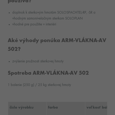
používa?
doplnok k stierkovým hmotám SOLOSPACHTEL-RP, -SR a
vhodným samonivelačným stierkam SOLOPLAN
vhodné pre použitie v interiéri
Aké výhody ponúka ARM-VLÁKNA-AV
502?
zvýšenie pružnosti stierkovej hmoty
Spotreba ARM-VLÁKNA-AV 502
1 balenie (250 g) / 25 kg stierkovej hmoty
číslo výrobku
farba
veľkosť baleni