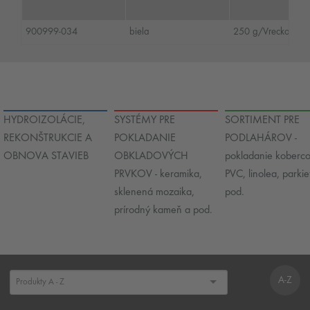
900999-034
biela
250 g/Vrecko
HYDROIZOLÁCIE,
SYSTÉMY PRE
SORTIMENT PRE
REKONŠTRUKCIE A
POKLADANIE
PODLAHÁROV -
OBNOVA STAVIEB
OBKLADOVÝCH
pokladanie koberco
PRVKOV - keramika,
PVC, linolea, parkie
sklenená mozaika,
pod.
prírodný kameň a pod.
A-Z