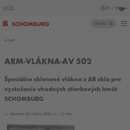
SK | SK
Hľadať
SCHOMBURG
Späť
Slovensko
ARM-VLÁKNA-AV 502
Špeciálne sklenené vlákna z AR skla pre
vystuženie vhodných stierkových hmôt
SCHOMBURG
sklenené AR vlákna dĺžky 6 – 12 mm