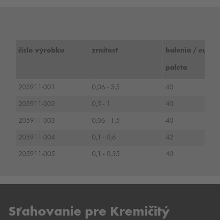
číslo výrobku
zrnitosť
balenia / euro
paleta
205911-001
0,06 - 3,5
40
205911-002
0,5 - 1
40
205911-003
0,06 - 1,5
40
205911-004
0,1 - 0,6
42
205911-005
0,1 - 0,35
40
Sťahovanie pre Kremičitý