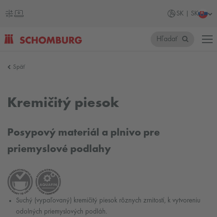
SK | SK
Hľadať
SCHOMBURG
Späť
Slovensko
Kremičitý piesok
Posypový materiál a plnivo pre
priemyslové podlahy
Suchý (vypaľovaný) kremičitý piesok rôznych zrnitostí, k vytvoreniu
odolných priemyslových podláh.