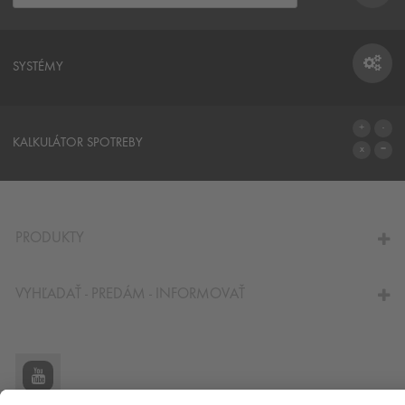
SYSTÉMY
SYSTÉMY
KALKULÁTOR SPOTREBY
NA KALKULÁTOR SPOTREBY
PRODUKTY
VYHĽADAŤ - PREDÁM - INFORMOVAŤ