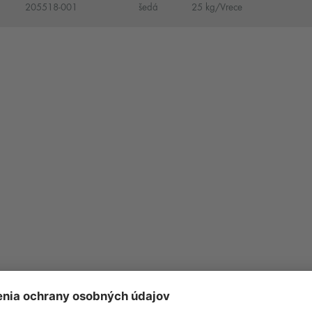
205518-001
šedá
25 kg/Vrece