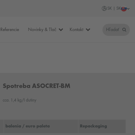
SK | SK
Referencie
Novinky & Tlač
Kontakt
Hľadať
Spotreba ASOCRET-BM
cca. 1,4 kg/l dutiny
balenia / euro paleta
Repackaging