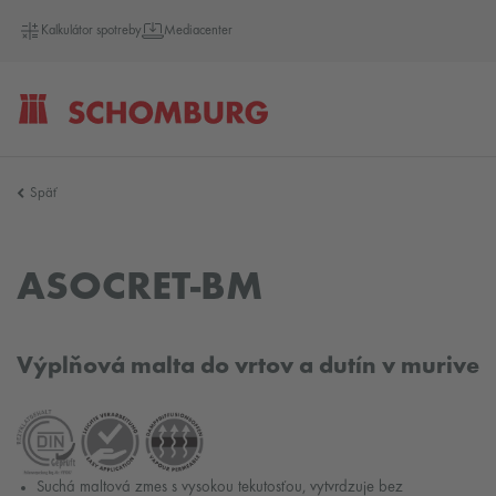
Kalkulátor spotreby
Mediacenter
SCHOMBURG
Späť
Slovensko
ASOCRET-BM
Výplňová malta do vrtov a dutín v murive
Suchá maltová zmes s vysokou tekutosťou, vytvrdzuje bez