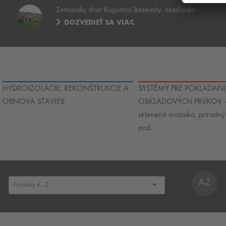
Zemiansky dvor Kisgörboi Bezeredy, Maďarsko
DOZVEDIEŤ SA VIAC
HYDROIZOLÁCIE, REKONŠTRUKCIE A
SYSTÉMY PRE POKLADANI
OBNOVA STAVIEB
OBKLADOVÝCH PRVKOV - 
sklenená mozaika, prírodn
pod.
A-Z