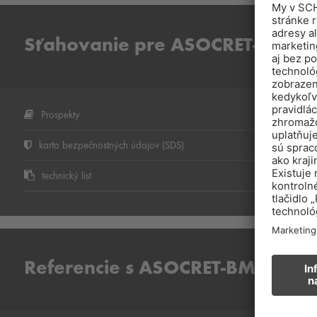
Sťahovanie pre ASOCRET-BM
Prospekty
karta bezpečnostných údajov (SDS)
technický list
Referencie s ASOCRET-BM