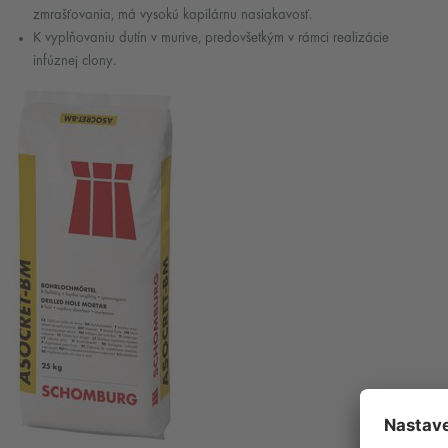
zmrašťovania, má vysokú kapilárnu nasiakavosť.
K vyplňovaniu dutín v murive, predovšetkým v rámci realizácie
infúznej clony.