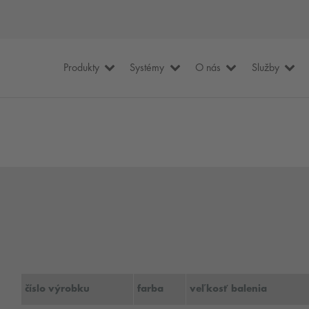
Produkty
Systémy
O nás
Služby
číslo výrobku
farba
veľkosť balenia