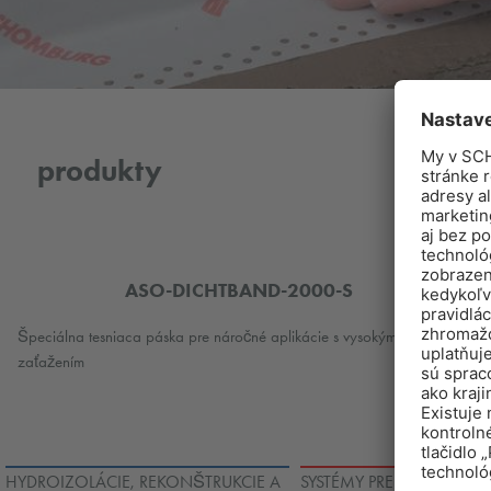
produkty
ASO-DICHTBAND-2000-S
Špeciálna tesniaca páska pre náročné aplikácie s vysokým
zaťažením
HYDROIZOLÁCIE, REKONŠTRUKCIE A
SYSTÉMY PRE POKLADANI