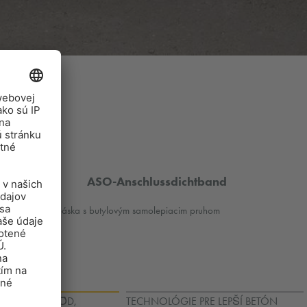
ASO-Anschlussdichtband
Tesniaca páska s butylovým samolepiacim pruhom
PODNÝCH VȎD,
TECHNOLÓGIE PRE LEPŠÍ BETÓN