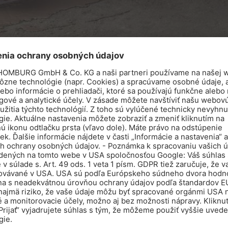
ASO-DICHTBAND-2000-S-Ecken
Elastická tvarovka - roh
E
SORTIMENT PRE PODLAHÁROV -
OCHRANA S