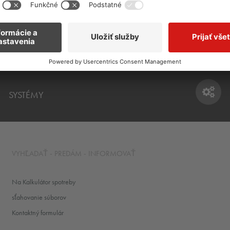
eramika,
pokladanie kobercov, PVC, linolea,
PRIEMYSELN
ý kameň a
parkiet a pod.
SYSTÉMY
SYSTÉMY
VYHĽADAŤ - PREDÁM - INFORMOVAŤ
Na Kalkulátor spotreby
sťahovanie súborov
Kontaktný formulár