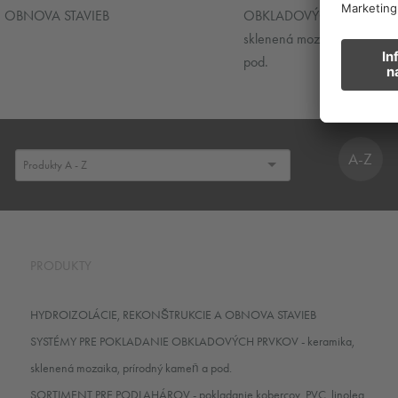
OBNOVA STAVIEB
OBKLADOVÝCH PRVKOV - k
sklenená mozaika, prírodn
pod.
A-Z
PRODUKTY
HYDROIZOLÁCIE, REKONŠTRUKCIE A OBNOVA STAVIEB
SYSTÉMY PRE POKLADANIE OBKLADOVÝCH PRVKOV - keramika,
sklenená mozaika, prírodný kameň a pod.
SORTIMENT PRE PODLAHÁROV - pokladanie kobercov, PVC, linolea,