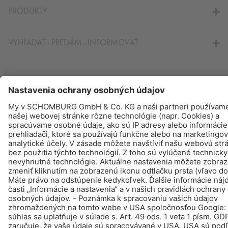
PRODUKTY
VYHĽADAŤ - PREDÁM - INFORMOVAŤ
© Schomburg.
Tiráž
|
Informácie o ochrane osobných údajov pre návštevníkov webovej
stránky
Design & realizácia +| LOUIS INTERNET