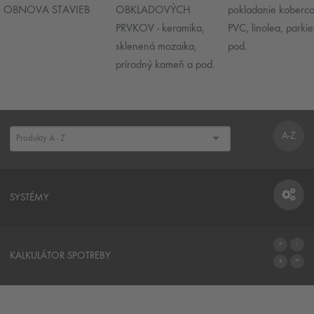
OBNOVA STAVIEB
OBKLADOVÝCH
pokladanie koberco
PRVKOV - keramika,
PVC, linolea, parkie
sklenená mozaika,
pod.
prírodný kameň a pod.
A-Z
SYSTÉMY
SYSTÉMY
KALKULÁTOR SPOTREBY
NA KALKULÁTOR SPOTREBY