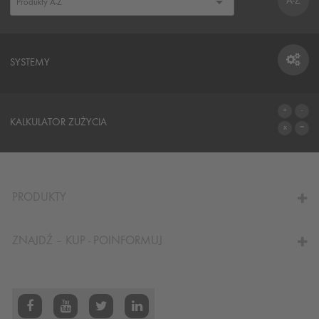
A-Z
SYSTEMY
SYSTEMY
KALKULATOR ZUŻYCIA
DO KALKULATORA
PRODUKTY
ZNAJDŹ – KUP - POINFORMUJ