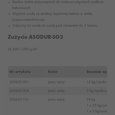
Bardzo dobra przyczepność do matowo-wilgotnych podłoży
betonowych.
Wypiera wodę ze struktury kapilarnej betonu w strefie
przypowierzchniowej.
Odporny na wodę na wodę pod ciśnieniem do 3 barów.
Zużycie ASODUR-SG2
ok. 600-1.000 g/m²
Nr artykułu
Kolor
Rozmiar opako
205655-001
jasny szary
15 kg/opakowanie
205655-004
jasny szary
5 kg/opakowanie 
205655-101
jasny szary
28 kg
1 x 25 kg/wiadr
1 x 3 kg/wiadro