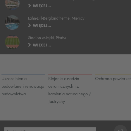
WIĘCEJ...
Lahn-Dill-Berglandtherme, Niemcy
WIĘCEJ...
Stadion Miejski, Płońsk
WIĘCEJ...
Uszczelnienia
Klejenie okładzin
Ochrona powierzch
budowlane i renowacja
ceramicznych i z
budownictwa
kamienia naturalnego /
Jastrychy