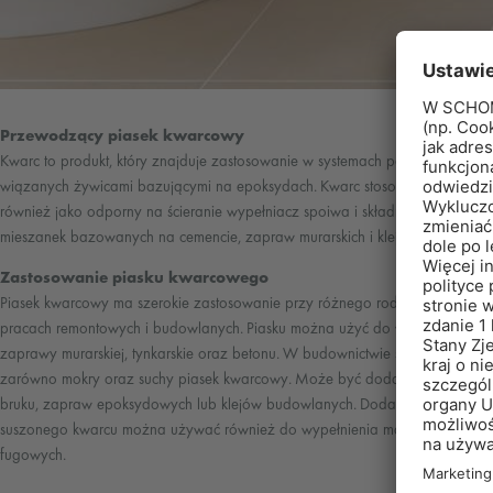
Przewodzący piasek kwarcowy
Kwarc to produkt, który znajduje zastosowanie w systemach posadzek
wiązanych żywicami bazującymi na epoksydach. Kwarc stosowany jest
również jako odporny na ścieranie wypełniacz spoiwa i składnik suchych
mieszanek bazowanych na cemencie, zapraw murarskich i klejów.
Zastosowanie piasku kwarcowego
Piasek kwarcowy ma szerokie zastosowanie przy różnego rodzaju
pracach remontowych i budowlanych. Piasku można użyć do wykonania
zaprawy murarskiej, tynkarskie oraz betonu. W budownictwie stosuje się
zarówno mokry oraz suchy piasek kwarcowy. Może być dodatkiem
bruku, zapraw epoksydowych lub klejów budowlanych. Dodatkowo
suszonego kwarcu można używać również do wypełnienia mas
fugowych.