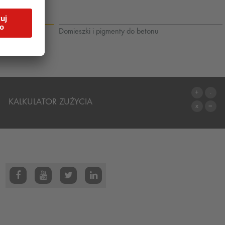
Domieszki i pigmenty do betonu
KALKULATOR ZUŻYCIA
DO KALKULATORA