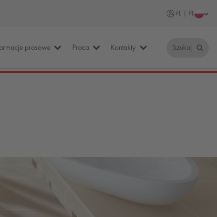
PL | PL
formacje prasowe
Praca
Kontakty
Szukaj