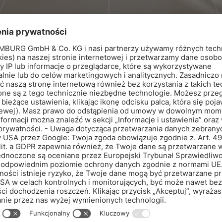
Produkty
ASO-R005
Koncentrat czyszczący do płytek, klinkieru i
bloczków betonowych