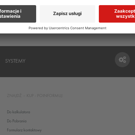
n ceramicznych i z kamienia
Ochrona powierzchni
strychy
SYSTEMY
SYSTEMY
ZNAJDŹ – KUP - POINFORMUJ
Do kalkulatora
Do Pobrania
Formularz kontaktowy