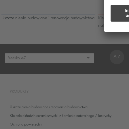
Uszczelnienia budowlane i renowacja budownictwa
Klejenie okładzi
naturalnego / Ja
A-Z
PRODUKTY
Uszczelnienia budowlane i renowacja budownictwa
Klejenie okładzin ceramicznych i z kamienia naturalnego / Jastrychy
Ochrona powierzchni