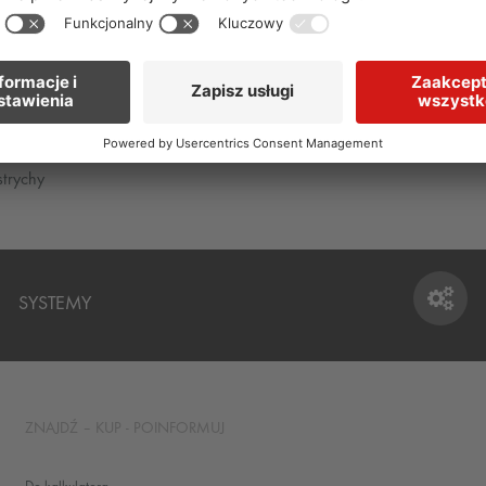
Stabilna masa wyrównująca
n ceramicznych i z kamienia
Ochrona powierzchni
strychy
SYSTEMY
SYSTEMY
ZNAJDŹ – KUP - POINFORMUJ