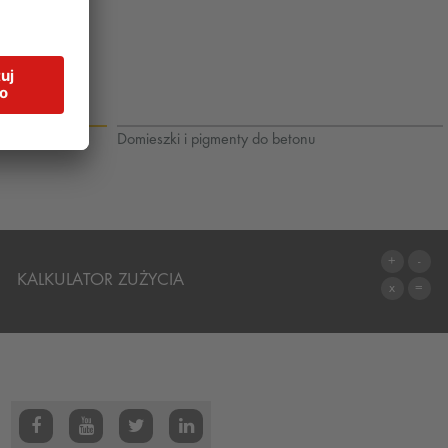
Domieszki i pigmenty do betonu
KALKULATOR ZUŻYCIA
DO KALKULATORA