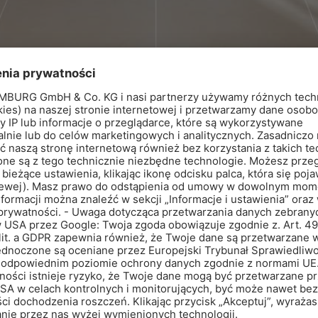
Produkty
RD-SK50
SOL
Samoprzylepna, uszczelniająca taśma
Zaprawa samopozi
krawędziowa
SOLOCRET-60