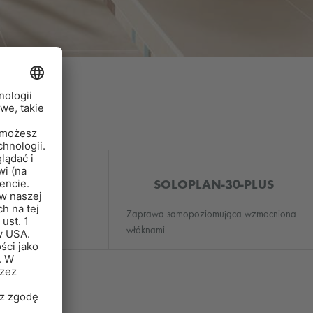
OPLAN
SOLOPLAN-30-PLUS
omująca
Zaprawa samopoziomująca wzmocniona
włóknami