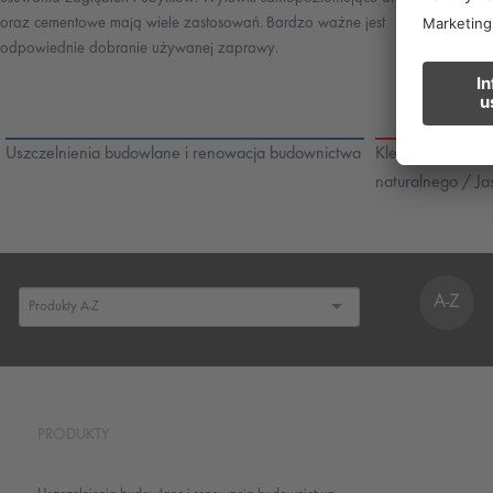
oraz cementowe mają wiele zastosowań. Bardzo ważne jest
odpowiednie dobranie używanej zaprawy.
Uszczelnienia budowlane i renowacja budownictwa
Klejenie okładzi
naturalnego / Ja
A-Z
PRODUKTY