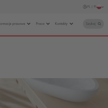
PL | PL
formacje prasowe
Praca
Kontakty
Szukaj
e