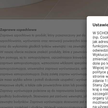
Zaprawa szpachlowa
Zaprawa szpachlowa to produkt, który przeznaczony jest do
szpachlowania, wyrównania oraz renowacji powierzchni ścian, sufitów
oraz do wykonania gładkich tynków wewnątrz i na zewnątrz budynków.
W naszej ofercie możecie znaleźć produkty, które z pewnością Wam w
tym pomogą, są to: samoprzylepna, uszczelniająca krawędziowa,
zaprawa samopoziomująca, wzmocniona włóknami specjalna zaprawa
samopoziomująca, uniwersalna zaprawa wyrównawcza, anhydrytowa
zaprawa samopoziomująca. Dużą zaletą zapraw wyrównujących jest to,
że masa szybko schnie i potrafi doskonale uzupełnić i wyrównać
miejscowe ubytki, a także całe powierzchnie ścian lub posadzek.
Zaprawy wyrównujące polecane są do naprawiania bardzo różnych
podłoży budowlanych. Stosowana jest zarówno wewnątrz, jak i na
zewnątrz budynków. Zaprawa wyrównująca stosowana jest również do
usuwania zagłębień i ubytków. Wylewki samopoziomujące anhydrytowe