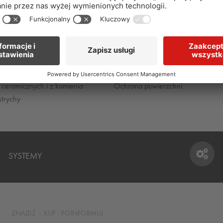
Składnik B do AQUAFIN®-2K/M-PLUS
n ceramicznych i z kamienia
Ochrona powierzchni
strychy
SYSTEMY
SYSTEMY
ZNAJDŹ – KUP - POINFORMUJ