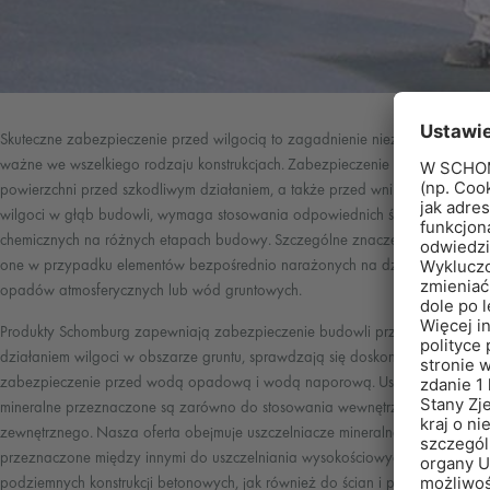
Skuteczne zabezpieczenie przed wilgocią to zagadnienie niezwykle
ważne we wszelkiego rodzaju konstrukcjach. Zabezpieczenie
powierzchni przed szkodliwym działaniem, a także przed wnikaniem
wilgoci w głąb budowli, wymaga stosowania odpowiednich środków
chemicznych na różnych etapach budowy. Szczególne znaczenie mają
one w przypadku elementów bezpośrednio narażonych na działanie
opadów atmosferycznych lub wód gruntowych.
Produkty Schomburg zapewniają zabezpieczenie budowli przed
działaniem wilgoci w obszarze gruntu, sprawdzają się doskonale jako
zabezpieczenie przed wodą opadową i wodą naporową. Uszczelnienia
mineralne przeznaczone są zarówno do stosowania wewnętrznego, jak i
zewnętrznego. Nasza oferta obejmuje uszczelniacze mineralne
przeznaczone między innymi do uszczelniania wysokościowych i
podziemnych konstrukcji betonowych, jak również do ścian i podłóg.