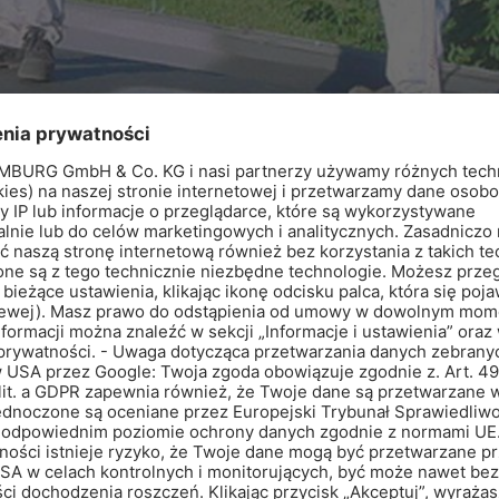
Produkty
AQUAFIN-1K
AQUAFIN-
Mineralna zaprawa uszczelniająca
Mostkująca rysy, m
hydroizolacyjna
UNIFLEX-M-PLUS