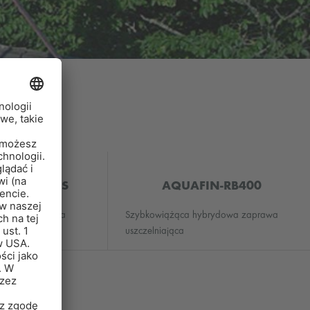
2K/M-PLUS
AQUAFIN-RB400
ineralna zaprawa
Szybkowiążąca hybrydowa zaprawa
uszczelniająca