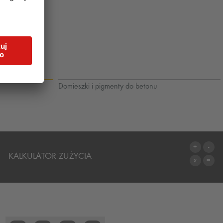
Domieszki i pigmenty do betonu
KALKULATOR ZUŻYCIA
DO KALKULATORA