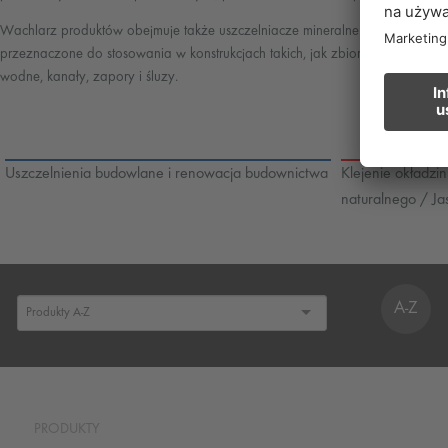
Wachlarz produktów obejmuje także uszczelniacze mineralne
przeznaczone do stosowania w konstrukcjach takich, jak zbiorniki
wodne, kanały, zapory i śluzy.
Uszczelnienia budowlane i renowacja budownictwa
Klejenie okładzi
naturalnego / Ja
A-Z
PRODUKTY