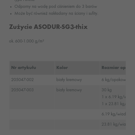
Odporny na wodę pod ciśnieniem do 3 barów
Może być również nakładany na ściany i sufity.
Zużycie ASODUR-SG3-thix
ok. 600-1.000 g/m²
Nr artykułu
Kolor
Rozmiar opako
205047-002
biały kremowy
6 kg/opakowanie 
205047-003
biały kremowy
30 kg
1 x 6.19 kg/wiad
1 x 23.81 kg/wi
6.19 kg/wiadro
23.81 kg/wiadro