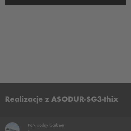
Zaakceptuj
powered by
Usercentrics Consent
Management Platform
Realizacje z ASODUR-SG3-thix
Park wodny Garbsen