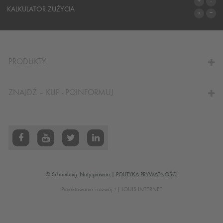
SYSTEMY
KALKULATOR ZUŻYCIA
DO KALKULATORA
PRODUKTY
ZNAJDŹ – KUP - POINFORMUJ
© Schomburg.
Noty prawne
|
POLITYKA PRYWATNOŚCI
Projektowanie i rozwój +| LOUIS INTERNET