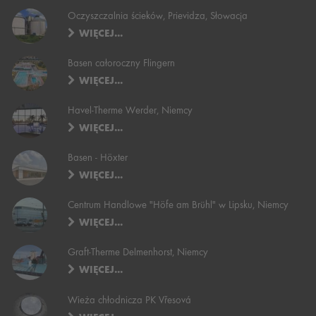
Oczyszczalnia ścieków, Prievidza, Słowacja
WIĘCEJ...
Basen całoroczny Flingern
WIĘCEJ...
Havel-Therme Werder, Niemcy
WIĘCEJ...
Basen - Höxter
WIĘCEJ...
Centrum Handlowe "Höfe am Brühl" w Lipsku, Niemcy
WIĘCEJ...
Graft-Therme Delmenhorst, Niemcy
WIĘCEJ...
Wieża chłodnicza PK Vřesová