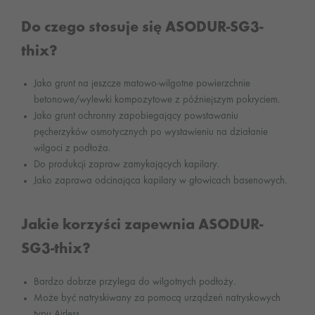
Do czego stosuje się ASODUR-SG3-
thix?
Jako grunt na jeszcze matowo-wilgotne powierzchnie
betonowe/wylewki kompozytowe z późniejszym pokryciem.
Jako grunt ochronny zapobiegający powstawaniu
pęcherzyków osmotycznych po wystawieniu na działanie
wilgoci z podłoża.
Do produkcji zapraw zamykających kapilary.
Jako zaprawa odcinająca kapilary w głowicach basenowych.
Jakie korzyści zapewnia ASODUR-
SG3-thix?
Bardzo dobrze przylega do wilgotnych podłoży.
Może być natryskiwany za pomocą urządzeń natryskowych
typu Airless.