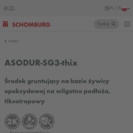
PL | PL
Szukaj
SCHOMBURG
wstecz
Polska
ASODUR-SG3-thix
Środek gruntujący na bazie żywicy
epoksydowej na wilgotne podłoża,
tiksotropowy
Bezrozpuszczalnikowy.