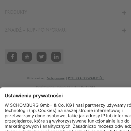
DO KALKULATORA
PRODUKTY
ZNAJDŹ – KUP - POINFORMUJ
© Schomburg.
Noty prawne
|
POLITYKA PRYWATNOŚCI
Projektowanie i rozwój +| LOUIS INTERNET