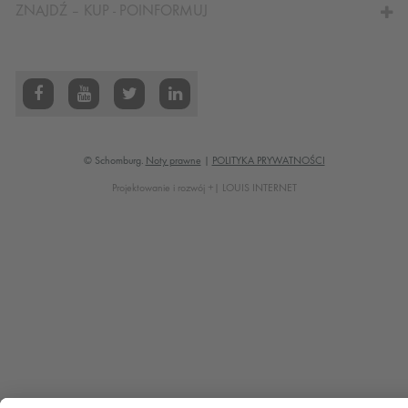
ZNAJDŹ – KUP - POINFORMUJ
© Schomburg.
Noty prawne
|
POLITYKA PRYWATNOŚCI
Projektowanie i rozwój +| LOUIS INTERNET