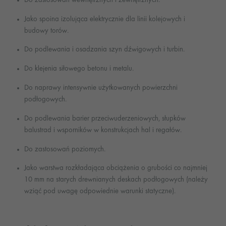
Jako spoina izolująca elektrycznie dla linii kolejowych i
budowy torów.
Do podlewania i osadzania szyn dźwigowych i turbin.
Do klejenia siłowego betonu i metalu.
Do naprawy intensywnie użytkowanych powierzchni
podłogowych.
Do podlewania barier przeciwuderzeniowych, słupków
balustrad i wsporników w konstrukcjach hal i regałów.
Do zastosowań poziomych.
Jako warstwa rozkładająca obciążenia o grubości co najmniej
10 mm na starych drewnianych deskach podłogowych (należy
wziąć pod uwagę odpowiednie warunki statyczne).