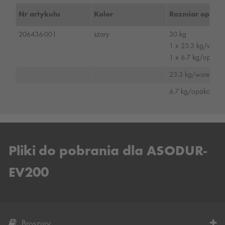
Nr artykułu
Kolor
Rozmiar opako
206436-001
szary
30 kg
1 x 23.3 kg/wor
1 x 6.7 kg/opako
23.3 kg/worek
6.7 kg/opakowani
Pliki do pobrania dla ASODUR-
EV200
Broszury