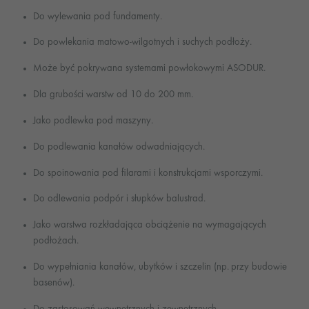
Do wylewania pod fundamenty.
Do powlekania matowo-wilgotnych i suchych podłoży.
Może być pokrywana systemami powłokowymi ASODUR.
Dla grubości warstw od 10 do 200 mm.
Jako podlewka pod maszyny.
Do podlewania kanałów odwadniających.
Do spoinowania pod filarami i konstrukcjami wsporczymi.
Do odlewania podpór i słupków balustrad.
Jako warstwa rozkładająca obciążenie na wymagających
podłożach.
Do wypełniania kanałów, ubytków i szczelin (np. przy budowie
basenów).
Do zastosowań wewnętrznych i zewnętrznych.