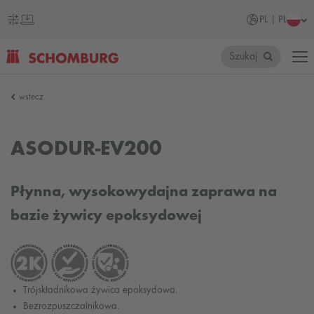
PL | PL
Szukaj
SCHOMBURG
wstecz
Polska
ASODUR-EV200
Płynna, wysokowydajna zaprawa na
bazie żywicy epoksydowej
Trójskładnikowa żywica epoksydowa.
Bezrozpuszczalnikowa.