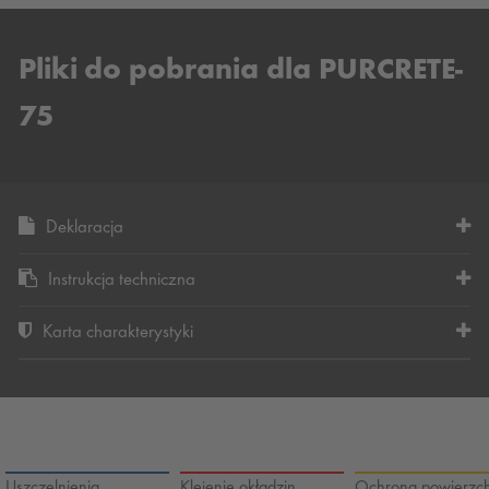
Pliki do pobrania dla PURCRETE-
75
Deklaracja
Instrukcja techniczna
Karta charakterystyki
Uszczelnienia
Klejenie okładzin
Ochrona powierzch