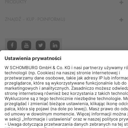
PRODUKTY
ZNAJDŹ – KUP - POINFORMUJ
© Schomburg.
Noty prawne
|
POLITYKA PRYWATNOŚCI
Projektowanie i rozwój +| LOUIS INTERNET