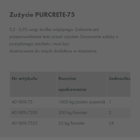
Zużycie PURCRETE-75
0,3 - 0,5% wagi środka wiążącego. Zalecane jest
przeprowadzenie testu przed użyciem. Dozowanie zależy o
pożądanego rezultatu i musi być
dostosowane do innych dodatków w mieszance.
Nr artykułu
Rozmiar
Jednostka/Pal
opakowania
401800-75
1000 kg/paleto pojemnik
1
401800-7200
200 kg/kanister
2
401800-7525
25 kg/kanister
24