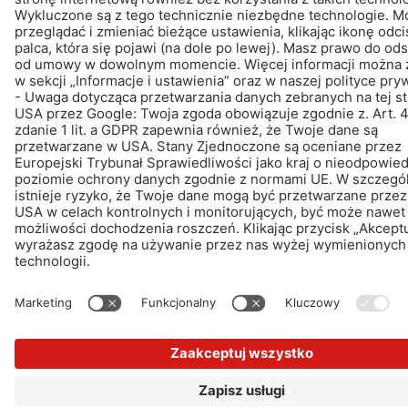
© Schomburg.
Noty prawne
|
POLITYKA PRYWATNOŚCI
Projektowanie i rozwój +| LOUIS INTERNET