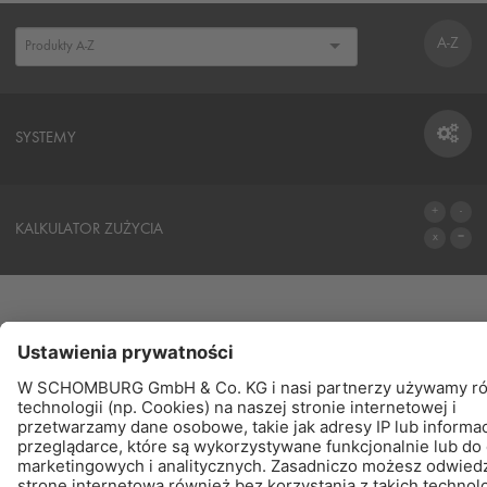
A-Z
SYSTEMY
SYSTEMY
KALKULATOR ZUŻYCIA
DO KALKULATORA
PRODUKTY
ZNAJDŹ – KUP - POINFORMUJ