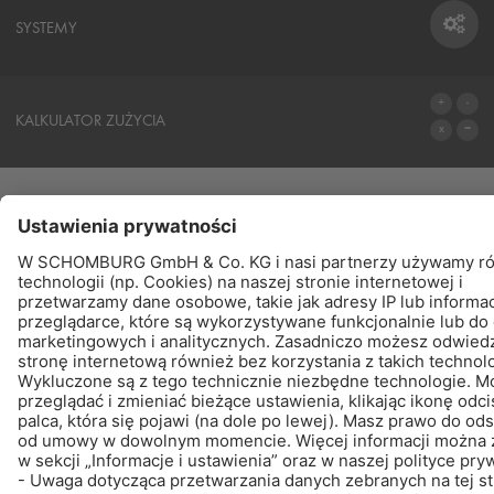
SYSTEMY
SYSTEMY
KALKULATOR ZUŻYCIA
DO KALKULATORA
PRODUKTY
ZNAJDŹ – KUP - POINFORMUJ
© Schomburg.
Noty prawne
|
POLITYKA PRYWATNOŚCI