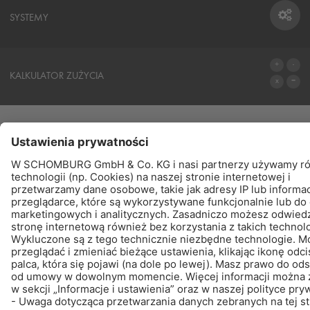
SYSTEMY
SYSTEMY
KALKULATOR ZUŻYCIA
DO KALKULATORA
PRODUKTY
ZNAJDŹ – KUP - POINFORMUJ
© Schomburg.
Noty prawne
|
POLITYKA PRYWATNOŚCI