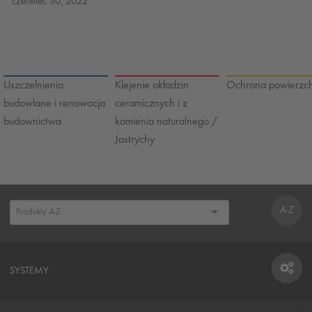
czerwiec 30, 2022
Uszczelnienia
Klejenie okładzin
Ochrona powierzch
budowlane i renowacja
ceramicznych i z
budownictwa
kamienia naturalnego /
Jastrychy
A-Z
SYSTEMY