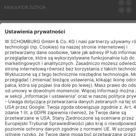
SYSTEMY
KALKULATOR ZUŻYCIA
DO KALKULATORA
PRODUKTY
ZNAJDŹ – KUP - POINFORMUJ
© Schomburg.
Noty prawne
|
POLITYKA PRYWATNOŚCI
Projektowanie i rozwój +| LOUIS INTERNET