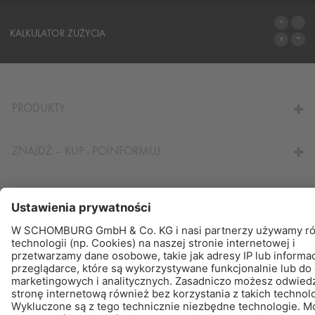
SYSTEMY
KALKULATOR ZUŻYCIA
DO KALKULATORA
PRODUKTY
ZNAJDŹ – KUP - POINFORMUJ
© Schomburg.
Noty prawne
|
POLITYKA PRYWATNOŚCI
Projektowanie i rozwój +| LOUIS INTERNET