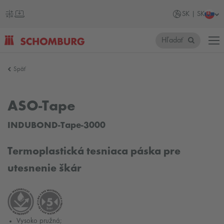
SK | SK
Hľadať
SCHOMBURG
Späť
Slovensko
ASO-Tape
INDUBOND-Tape-3000
Termoplastická tesniaca páska pre
utesnenie škár
Vysoko pružná;