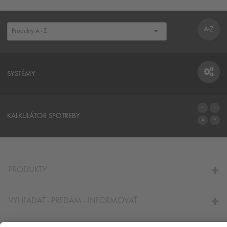
A-Z
SYSTÉMY
SYSTÉMY
KALKULÁTOR SPOTREBY
NA KALKULÁTOR SPOTREBY
PRODUKTY
VYHĽADAŤ - PREDÁM - INFORMOVAŤ