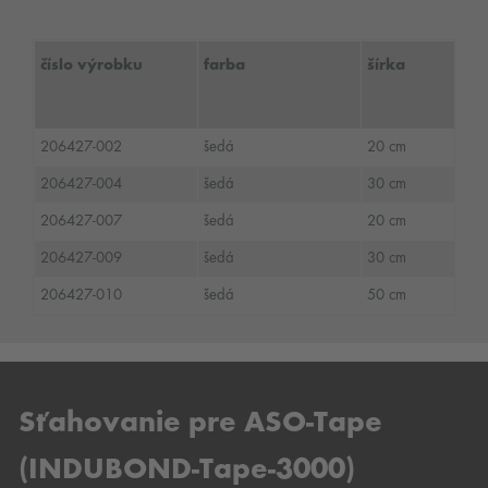
číslo výrobku
farba
šírka
206427-002
šedá
20 cm
206427-004
šedá
30 cm
206427-007
šedá
20 cm
206427-009
šedá
30 cm
206427-010
šedá
50 cm
Sťahovanie pre ASO-Tape
(INDUBOND-Tape-3000)