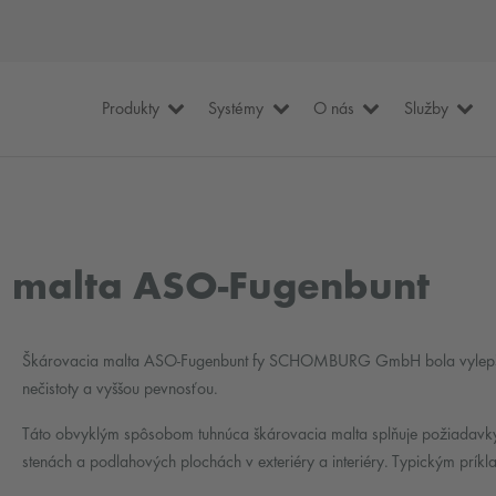
Produkty
Systémy
O nás
Služby
 malta ASO-Fugenbunt
Škárovacia malta ASO-Fugenbunt fy SCHOMBURG GmbH bola vylepšen
nečistoty a vyššou pevnosťou.
Táto obvyklým spôsobom tuhnúca škárovacia malta splňuje požiadav
stenách a podlahových plochách v exteriéry a interiéry. Typickým príkl