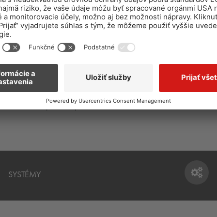
E
SORTIMENT PRE PODLAHÁROV -
OCHRANA S
keramika,
pokladanie kobercov, PVC, linolea,
PRIEMYSELN
ý kameň a
parkiet a pod.
SYSTÉMY