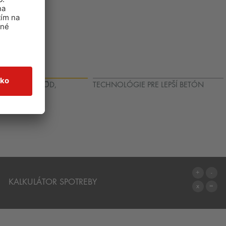
PODNÝCH VȎD,
TECHNOLÓGIE PRE LEPŠÍ BETÓN
É PODLAHY
KALKULÁTOR SPOTREBY