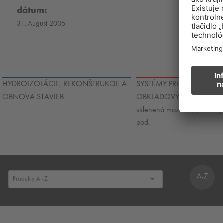
dátum:
31. August 2005
HYDROIZOLÁCIE, REKONŠTRUKCIE A
SYSTÉMY PRE POKLADANI
OBNOVA STAVIEB
OBKLADOVÝCH PRVKOV - 
sklenená mozaika, prírodn
pod.
A-Z