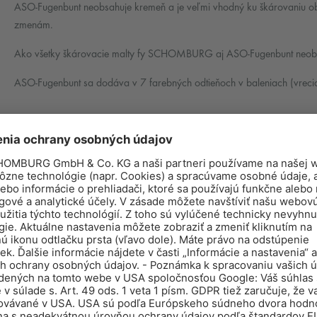
ASO-Fugenbunt neobsahuje kremeň a je veľmi vhodný ku škárovaniu ob
zmenám.
Ako všetky škárovacie malty fy SCHOMBURG aj ASO-Fugenbunt neobsah
ASO-Fugenbunt sa dodáva v 7 farebných odtieňoch v baleniach (vreci