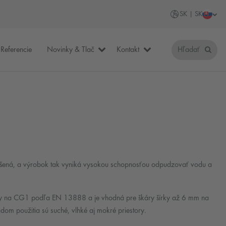
SK | SK
Referencie
Novinky & Tlač
Kontakt
Hľadať
á, a výrobok tak vyniká vysokou schopnosťou odpudzovať vodu a
ky na CG1 podľa EN 13888 a je vhodná pre škáry šírky až 6 mm na
adom použitia sú suché, vlhké aj mokré priestory.