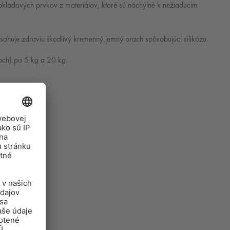
kladových prvkov z materiálov, ktoré sú náchylné k nežiaducim
uje zdraviu škodlivý kremenný jemný prach spôsobujúci silikózu.
ach) po 5 kg a 20 kg.