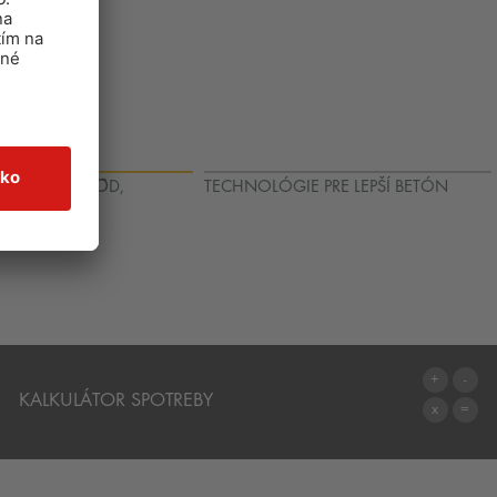
PODNÝCH VȎD,
TECHNOLÓGIE PRE LEPŠÍ BETÓN
É PODLAHY
KALKULÁTOR SPOTREBY