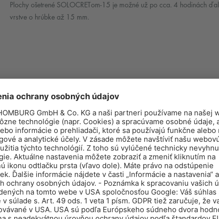
Plochy ošetrené SOLOCRETom-15 je možné už po cca. 4 hodinách ďale
vrstve o hrúbke až 15 mm.