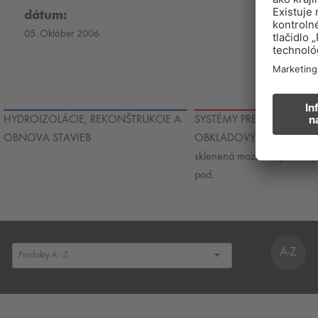
dátum:
05. Október 2006
HYDROIZOLÁCIE, REKONŠTRUKCIE A
SYSTÉMY PRE POKLADANI
OBNOVA STAVIEB
OBKLADOVÝCH PRVKOV - 
sklenená mozaika, prírodn
pod.
A-Z