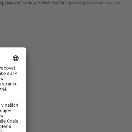
j ošetrovať, maltu je možné nanášať v jednom pracovnom kroku vo