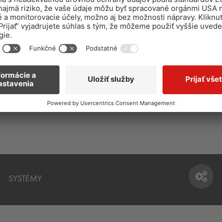
E
SORTIMENT PRE PODLAHÁROV -
OCHRANA S
keramika,
pokladanie kobercov, PVC, linolea,
PRIEMYSELN
ý kameň a
parkiet a pod.
SYSTÉMY