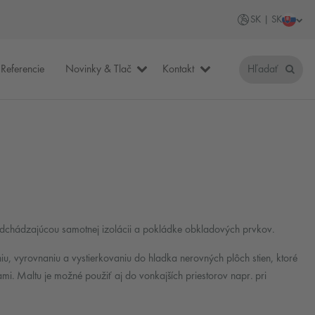
SK | SK
Referencie
Novinky & Tlač
Kontakt
Hľadať
edchádzajúcou samotnej izolácii a pokládke obkladových prvkov.
vyrovnaniu a vystierkovaniu do hladka nerovných plôch stien, ktoré
i. Maltu je možné použiť aj do vonkajších priestorov napr. pri