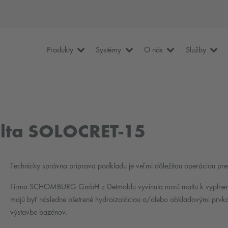
Produkty
Systémy
O nás
Služby
lta SOLOCRET-15
Technicky správna príprava podkladu je veľmi dôležitou operáciou pr
Firma SCHOMBURG GmbH z Detmoldu vyvinula novú maltu k vyplneniu, 
majú byť následne ošetrené hydroizoláciou a/alebo obkladovými prvkam
výstavbe bazénov.