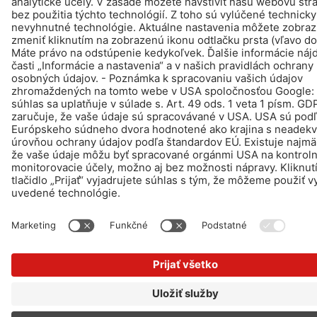
© Schomburg.
Tiráž
|
Informácie o ochrane osobných údajov pre návštevníkov webovej
stránky
Design & realizácia +| LOUIS INTERNET