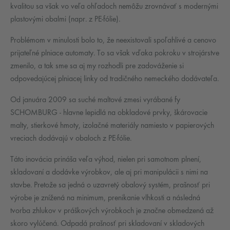
kvalitou sa však vo veľa ohľadoch nemôžu zrovnávať s modernými
plastovými obalmi (napr. z PE-fólie).
Problémom v minulosti bolo to, že neexistovali spoľahlivé a cenovo
prijateľné plniace automaty. To sa však vďaka pokroku v strojárstve
zmenilo, a tak sme sa aj my rozhodli pre zadováženie si
odpovedajúcej plniacej linky od tradičného nemeckého dodávateľa.
Od januára 2009 sa suché maltové zmesi vyrábané fy
SCHOMBURG - hlavne lepidlá na obkladové prvky, škárovacie
malty, stierkové hmoty, izolačné materiály namiesto v papierových
vreciach dodávajú v obaloch z PE-fólie.
Táto inovácia prináša veľa výhod, nielen pri samotnom plnení,
skladovaní a dodávke výrobkov, ale aj pri manipulácii s nimi na
stavbe. Pretože sa jedná o uzavretý obalový systém, prašnosť pri
výrobe je znížená na minimum, prenikanie vlhkosti a následná
tvorba zhlukov v práškových výrobkoch je značne obmedzená až
skoro vylúčená. Odpadá prašnosť pri skladovaní v skladových