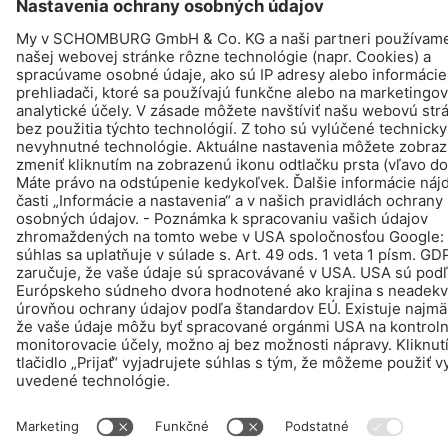
VYHĽADAŤ - PREDÁM - INFORMOVAŤ
© Schomburg.
Tiráž
|
Informácie o ochrane osobných údajov pre návštevníkov webovej
stránky
Design & realizácia +| LOUIS INTERNET