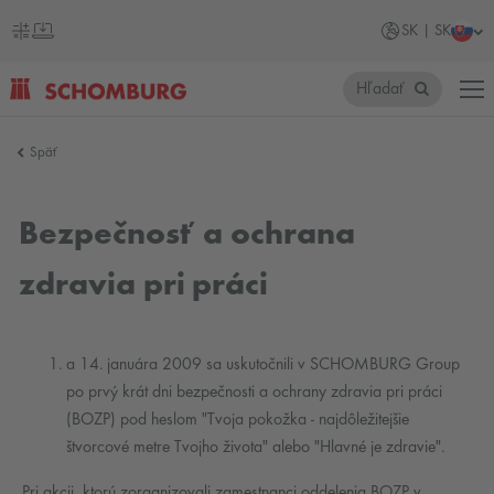
SK | SK
Hľadať
SCHOMBURG
Späť
Slovensko
Bezpečnosť a ochrana
zdravia pri práci
a 14. januára 2009 sa uskutočnili v SCHOMBURG Group
po prvý krát dni bezpečnosti a ochrany zdravia pri práci
(BOZP) pod heslom "Tvoja pokožka - najdôležitejšie
štvorcové metre Tvojho života" alebo "Hlavné je zdravie".
Pri akcii, ktorú zorganizovali zamestnanci oddelenia BOZP v