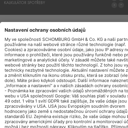
SYSTÉMY
KALKULÁTOR SPOTŘEBY
NA KALKULÁTOR SPOTŘEBY
PRODUKTY
NAJDETE – KOUPIT - INFO
© Schomburg.
Tiráž
|
Ochraně dat
Design & realizace +| LOUIS INTERNET