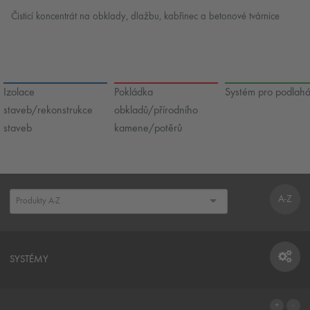
Čisticí koncentrát na obklady, dlažbu, kabřinec a betonové tvárnice
Izolace
Pokládka
Systém pro podlah
staveb/rekonstrukce
obkladů/přírodního
staveb
kamene/potěrů
A-Z
SYSTÉMY